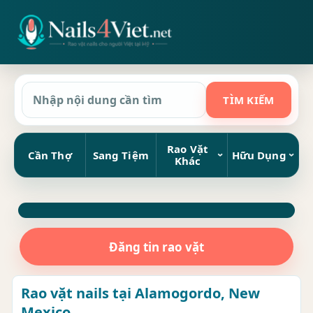
Rao Vặt
Cần Thợ
Sang Tiệm
Hữu Dụng
Khác
Đăng tin rao vặt
Rao vặt nails tại Alamogordo, New
Mexico