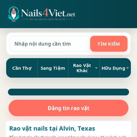
Rao Vặt
Cần Thợ
Sang Tiệm
Hữu Dụng
Khác
Đăng tin rao vặt
Rao vặt nails tại Alvin, Texas