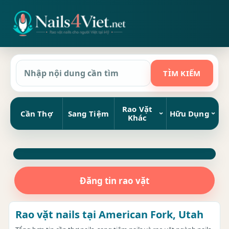
Rao Vặt
Cần Thợ
Sang Tiệm
Hữu Dụng
Khác
Đăng tin rao vặt
Rao vặt nails tại American Fork, Utah