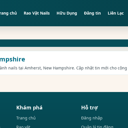
rang chủ
Rao Vặt Nails
Hữu Dụng
Đăng tin
Liên Lạc
ampshire
ngành nails tại Amherst, New Hampshire. Cập nhật tin mới cho cộng 
Khám phá
Hỗ trợ
Trang chủ
Đăng nhập
Rao vặt
Quản lý tin đăng
i