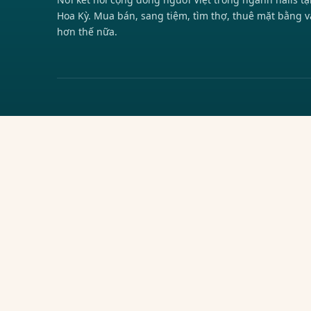
Hoa Kỳ. Mua bán, sang tiệm, tìm thợ, thuê mặt bằng v
hơn thế nữa.