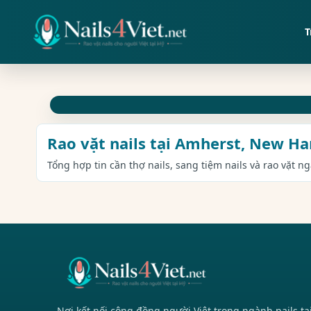
T
Rao vặt nails tại Amherst, New H
Tổng hợp tin cần thợ nails, sang tiệm nails và rao vặt 
Nơi kết nối cộng đồng người Việt trong ngành nails tạ