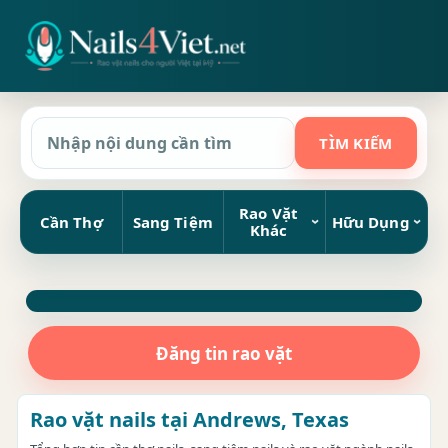
Rao Vặt
Cần Thợ
Sang Tiệm
Hữu Dụng
Khác
Đăng tin rao vặt
Rao vặt nails tại Andrews, Texas