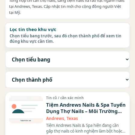
Tổng hợp tin cần thợ nails, sang tiệm nails và rao vặt ngành nails
tại Andrews, Texas. Cập nhật tin mới cho cộng đồng người Việt
tại Mỹ.
Lọc tin theo khu vực
Chọn tiểu bang trước, sau đó chọn thành phố để xem tin
đúng khu vực cần tìm.
Tin cũ / cần xác minh
Tiệm Andrews Nails & Spa Tuyển
Dụng Thợ Nails – Môi Trường
Làm Việc Thoải Mái, Lương Hấp
Andrews, Texas
Dẫn
Tiệm Andrews Nails & Spa hiện đang cần
gấp thợ nails có kinh nghiệm làm bột hoặc