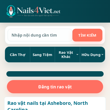
Rao Vặt
Cần Thợ
Sang Tiệm
Hữu Dụng
Khác
Đăng tin rao vặt
Rao vặt nails tại Asheboro, North
Carolina