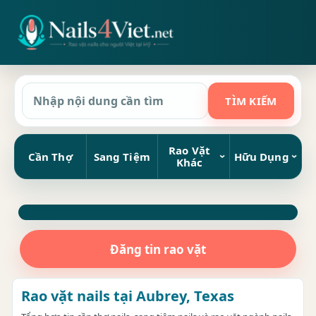
Rao Vặt
Cần Thợ
Sang Tiệm
Hữu Dụng
Khác
Đăng tin rao vặt
Rao vặt nails tại Aubrey, Texas