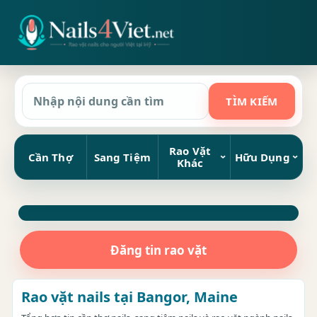
Rao Vặt
Cần Thợ
Sang Tiệm
Hữu Dụng
Khác
Đăng tin rao vặt
Rao vặt nails tại Bangor, Maine