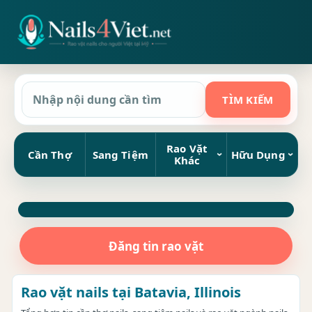
Rao Vặt
Cần Thợ
Sang Tiệm
Hữu Dụng
Khác
Đăng tin rao vặt
Rao vặt nails tại Batavia, Illinois