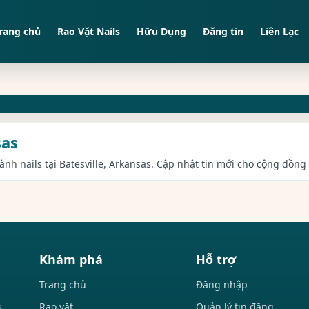
rang chủ
Rao Vặt Nails
Hữu Dụng
Đăng tin
Liên Lạc
sas
ành nails tại Batesville, Arkansas. Cập nhật tin mới cho cộng đồng 
Khám phá
Hỗ trợ
Trang chủ
Đăng nhập
Rao vặt
Quản lý tin đăng
i