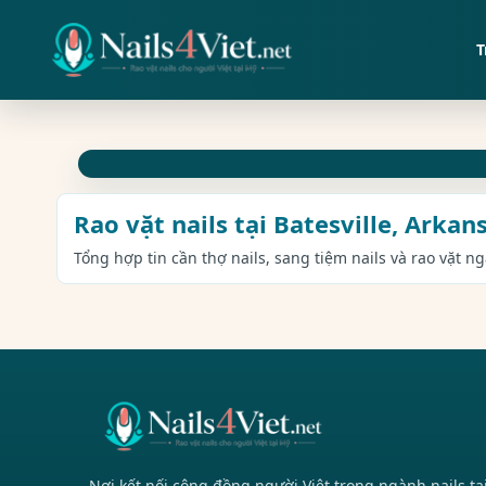
T
Rao vặt nails tại Batesville, Arkan
Tổng hợp tin cần thợ nails, sang tiệm nails và rao vặt ng
Nơi kết nối cộng đồng người Việt trong ngành nails tạ