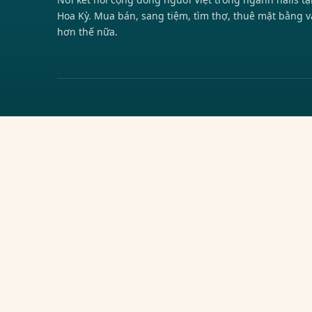
Hoa Kỳ. Mua bán, sang tiệm, tìm thợ, thuê mặt bằng v
hơn thế nữa.