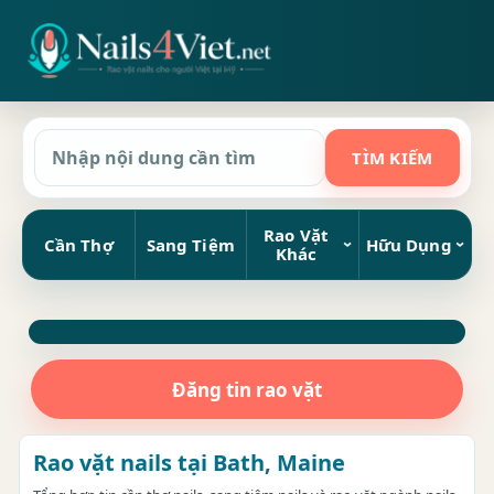
Rao Vặt
Cần Thợ
Sang Tiệm
Hữu Dụng
Khác
Đăng tin rao vặt
Rao vặt nails tại Bath, Maine