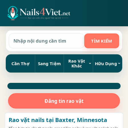
Rao Vặt
Cần Thợ
Sang Tiệm
Hữu Dụng
Khác
Đăng tin rao vặt
Rao vặt nails tại Baxter, Minnesota