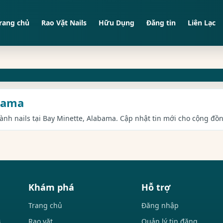
rang chủ
Rao Vặt Nails
Hữu Dụng
Đăng tin
Liên Lạc
abama
gành nails tại Bay Minette, Alabama. Cập nhật tin mới cho cộng đồn
Khám phá
Hỗ trợ
Trang chủ
Đăng nhập
Rao vặt
Quản lý tin đăng
i