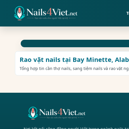
T
Rao vặt nails tại Bay Minette, Al
Tổng hợp tin cần thợ nails, sang tiệm nails và rao vặt n
Nơi kết nối cộng đồng người Việt trong ngành nails tạ