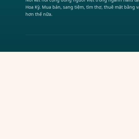
Hoa Kỳ. Mua bán, sang tiệm, tìm thợ, thuê mặt bằng v
hơn thế nữa.