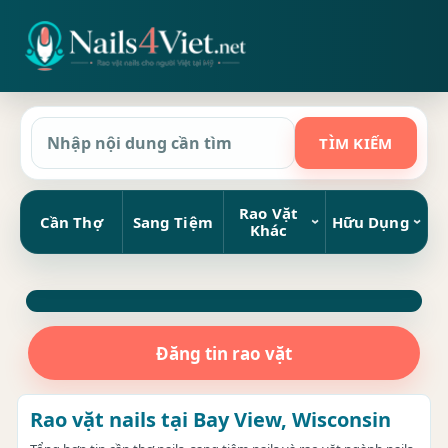
Rao Vặt
Cần Thợ
Sang Tiệm
Hữu Dụng
Khác
Đăng tin rao vặt
Rao vặt nails tại Bay View, Wisconsin