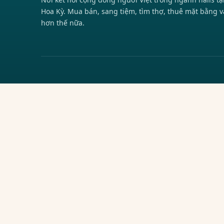
Hoa Kỳ. Mua bán, sang tiệm, tìm thợ, thuê mặt bằng v
hơn thế nữa.