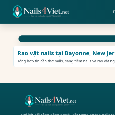
T
Rao vặt nails tại Bayonne, New Je
Tổng hợp tin cần thợ nails, sang tiệm nails và rao vặt n
Nơi kết nối cộng đồng người Việt trong ngành nails tạ