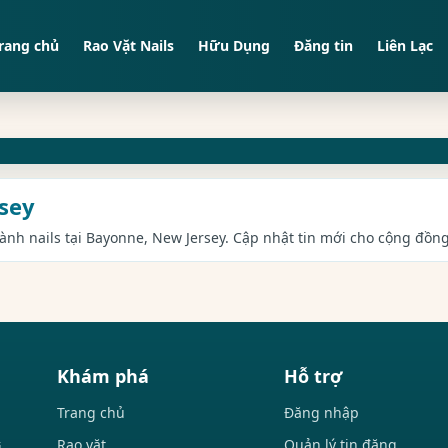
rang chủ
Rao Vặt Nails
Hữu Dụng
Đăng tin
Liên Lạc
rsey
gành nails tại Bayonne, New Jersey. Cập nhật tin mới cho cộng đồng
Khám phá
Hỗ trợ
Trang chủ
Đăng nhập
Rao vặt
Quản lý tin đăng
i