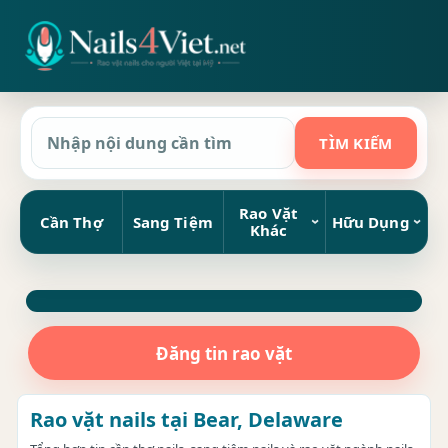
Rao Vặt
Cần Thợ
Sang Tiệm
Hữu Dụng
Khác
Đăng tin rao vặt
Rao vặt nails tại Bear, Delaware