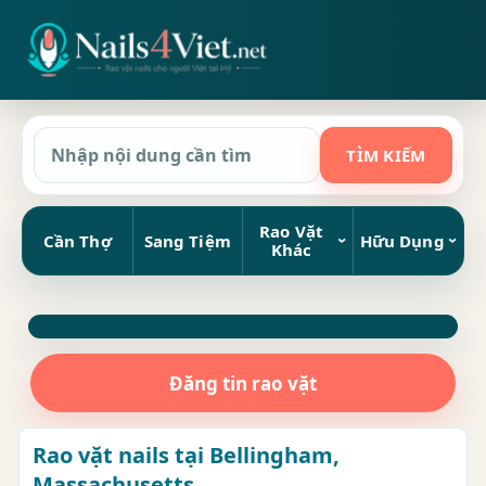
Rao Vặt
Cần Thợ
Sang Tiệm
Hữu Dụng
Khác
Đăng tin rao vặt
Rao vặt nails tại Bellingham,
Massachusetts