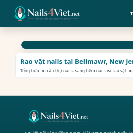
T
Rao vặt nails tại Bellmawr, New Je
Tổng hợp tin cần thợ nails, sang tiệm nails và rao vặt n
Nơi kết nối cộng đồng người Việt trong ngành nails tạ