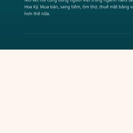
Hoa Kỳ. Mua bán, sang tiệm, tìm thợ, thuê mặt bằng v
hơn thế nữa.