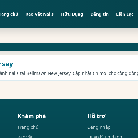
rang chủ
Rao Vặt Nails
Hữu Dụng
Đăng tin
Liên Lạc
rsey
gành nails tại Bellmawr, New Jersey. Cập nhật tin mới cho cộng đồng
Khám phá
Hỗ trợ
Trang chủ
Đăng nhập
Rao vặt
Quản lý tin đăng
i