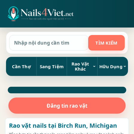
Rao Vặt
Cần Thợ
Sang Tiệm
Hữu Dụng
Khác
Đăng tin rao vặt
Rao vặt nails tại Birch Run, Michigan