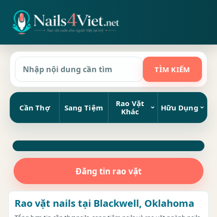
Rao Vặt
Cần Thợ
Sang Tiệm
Hữu Dụng
Khác
Đăng tin rao vặt
Rao vặt nails tại Blackwell, Oklahoma