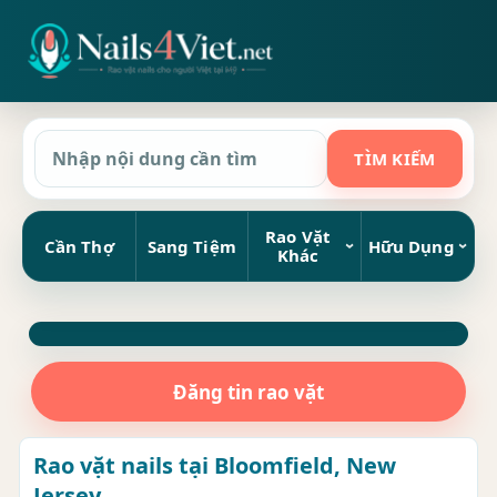
Rao Vặt
Cần Thợ
Sang Tiệm
Hữu Dụng
Khác
Đăng tin rao vặt
Rao vặt nails tại Bloomfield, New
Jersey