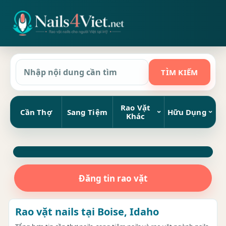
Rao Vặt
Cần Thợ
Sang Tiệm
Hữu Dụng
Khác
Đăng tin rao vặt
Rao vặt nails tại Boise, Idaho