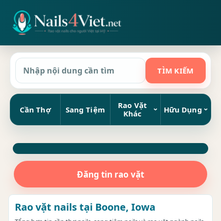
Rao Vặt
Cần Thợ
Sang Tiệm
Hữu Dụng
Khác
Đăng tin rao vặt
Rao vặt nails tại Boone, Iowa