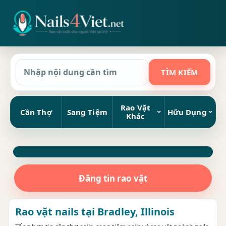
Rao Vặt
Cần Thợ
Sang Tiệm
Hữu Dụng
Khác
Đăng tin rao vặt
Rao vặt nails tại Bradley, Illinois