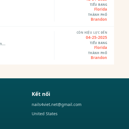
TIỂU BANG
Florida
THÀNH PHỐ
Brandon
CÒN HIỆU LỰC ĐẾN
04-25-2025
TIỂU BANG
...
Florida
THÀNH PHỐ
Brandon
Kết nối
nails4viet.net@gmail.com
United States