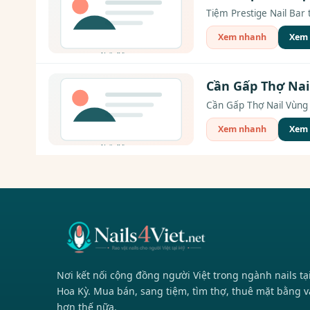
Tiệm Prestige Nail Bar t
Xem nhanh
Xem c
Cần Gấp Thợ Nai
Cần Gấp Thợ Nail Vùng 
Xem nhanh
Xem c
Nơi kết nối cộng đồng người Việt trong ngành nails tạ
Hoa Kỳ. Mua bán, sang tiệm, tìm thợ, thuê mặt bằng v
hơn thế nữa.