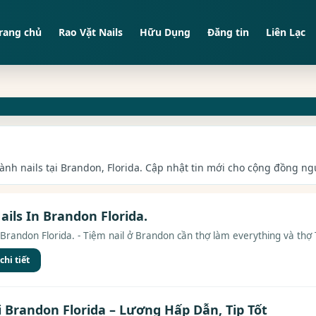
rang chủ
Rao Vặt Nails
Hữu Dụng
Đăng tin
Liên Lạc
gành nails tại Brandon, Florida. Cập nhật tin mới cho cộng đồng ngư
ils In Brandon Florida.
Brandon Florida. - Tiệm nail ở Brandon cần thợ làm everything và thợ 
hi tiết
i Brandon Florida – Lương Hấp Dẫn, Tip Tốt