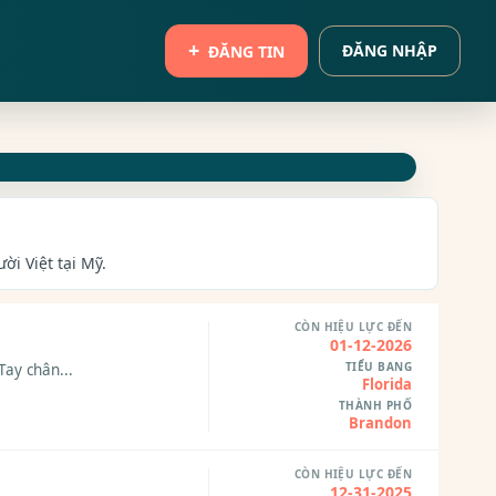
ĐĂNG NHẬP
ĐĂNG TIN
ời Việt tại Mỹ.
CÒN HIỆU LỰC ĐẾN
01-12-2026
TIỂU BANG
Tay chân...
Florida
THÀNH PHỐ
Brandon
CÒN HIỆU LỰC ĐẾN
12-31-2025