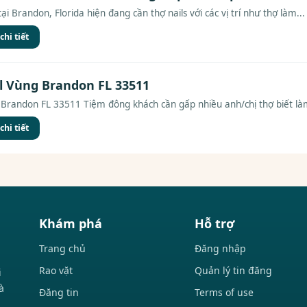
ại Brandon, Florida hiện đang cần thợ nails với các vị trí như thợ làm...
hi tiết
l Vùng Brandon FL 33511
Brandon FL 33511 Tiệm đông khách cần gấp nhiều anh/chị thợ biết làm
hi tiết
Khám phá
Hỗ trợ
Trang chủ
Đăng nhập
Rao vặt
Quản lý tin đăng
i
à
Đăng tin
Terms of use