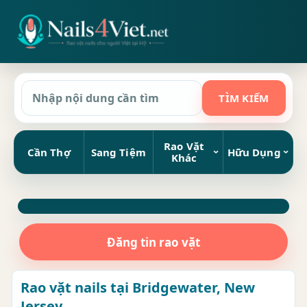
Rao Vặt
Cần Thợ
Sang Tiệm
Hữu Dụng
Khác
Đăng tin rao vặt
Rao vặt nails tại Bridgewater, New
Jersey