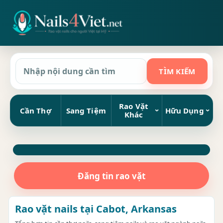
Rao Vặt
Cần Thợ
Sang Tiệm
Hữu Dụng
Khác
Đăng tin rao vặt
Rao vặt nails tại Cabot, Arkansas