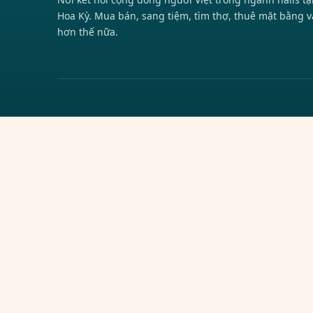
Hoa Kỳ. Mua bán, sang tiệm, tìm thợ, thuê mặt bằng v
hơn thế nữa.