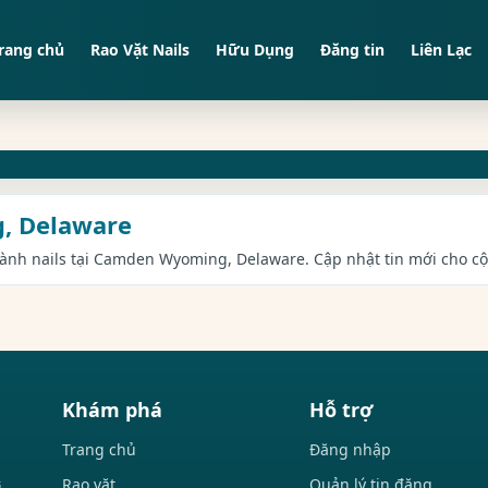
rang chủ
Rao Vặt Nails
Hữu Dụng
Đăng tin
Liên Lạc
g, Delaware
ngành nails tại Camden Wyoming, Delaware. Cập nhật tin mới cho cộ
Khám phá
Hỗ trợ
Trang chủ
Đăng nhập
Rao vặt
Quản lý tin đăng
i