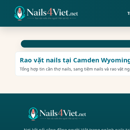
T
Rao vặt nails tại Camden Wyomin
Tổng hợp tin cần thợ nails, sang tiệm nails và rao vặt 
Nơi kết nối cộng đồng người Việt trong ngành nails tạ