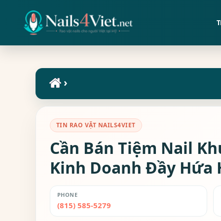
T
›
TIN RAO VẶT NAILS4VIET
Cần Bán Tiệm Nail Khu
Kinh Doanh Đầy Hứa
PHONE
(815) 585-5279