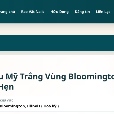
rang chủ
Rao Vặt Nails
Hữu Dụng
Đăng tin
Liên Lạc
 Mỹ Trắng Vùng Bloomington,
 Hẹn
KHU VỰC
Bloomington
,
Illinois
(
Hoa kỳ
)