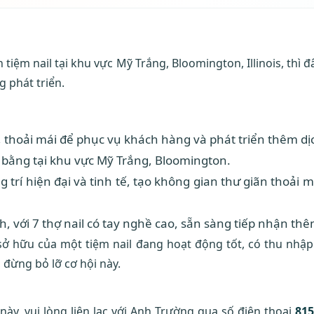
iệm nail tại khu vực Mỹ Trắng, Bloomington, Illinois, thì đâ
g phát triển.
, thoải mái để phục vụ khách hàng và phát triển thêm dị
 bằng tại khu vực Mỹ Trắng, Bloomington.
g trí hiện đại và tinh tế, tạo không gian thư giãn thoải
, với 7 thợ nail có tay nghề cao, sẵn sàng tiếp nhận th
sở hữu của một tiệm nail đang hoạt động tốt, có thu nhập
đừng bỏ lỡ cơ hội này.
ày, vui lòng liên lạc với Anh Trường qua số điện thoại
815