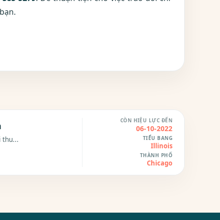
 bạn.
CÒN HIỆU LỰC ĐẾN
n
06-10-2022
TIỂU BANG
 thu...
Illinois
THÀNH PHỐ
Chicago