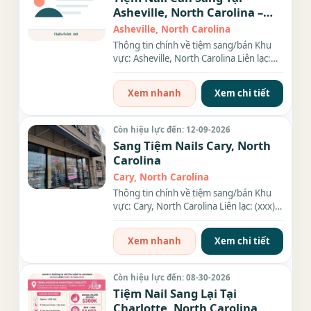
Asheville, North Carolina –
Giá $165,000
Asheville, North Carolina
Thông tin chính về tiệm sang/bán Khu
vực: Asheville, North Carolina Liên lạc:
(xxx) xxx-xxxx Địa chỉ:...
Xem nhanh
Xem chi tiết
Còn hiệu lực đến: 12-09-2026
Sang Tiệm Nails Cary, North
Carolina
Cary, North Carolina
Thông tin chính về tiệm sang/bán Khu
vực: Cary, North Carolina Liên lạc: (xxx)
xxx-xxxx Diện tích: 1,100...
Xem nhanh
Xem chi tiết
Còn hiệu lực đến: 08-30-2026
Tiệm Nail Sang Lại Tại
Charlotte, North Carolina