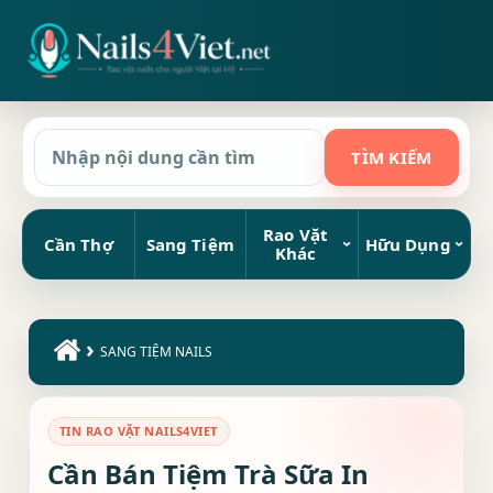
Rao Vặt
Cần Thợ
Sang Tiệm
Hữu Dụng
Khác
›
SANG TIỆM NAILS
TIN RAO VẶT NAILS4VIET
Cần Bán Tiệm Trà Sữa In