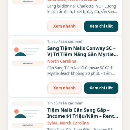
Sang lại tiệm nail Charlotte, NC – Lượng
khách ổn định, thiết bị đầy đủ, sẵn sàng
hoạt...
Xem nhanh
Xem chi tiết
Tin cũ / cần xác minh
Sang Tiệm Nails Conway SC –
Vị Trí Tiềm Năng Gần Myrtle
Beach – Thu Nhập Ổn Định
North Carolina
Cần Sang Tiệm Nail Ở Conway SC Cách
Myrtle Beach khoảng 30 phút. - Tiệm
đang hoạt động ổn định...
Xem nhanh
Xem chi tiết
Tin cũ / cần xác minh
Tiệm Nails Cần Sang Gấp –
Income $1 Triệu/Năm – Rent
Rẻ
Sylva, North Carolina
Tiệm Nails Cần Sang Gấp – Income $1