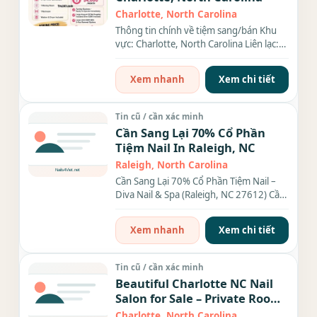
Charlotte, North Carolina
Thông tin chính về tiệm sang/bán Khu
vực: Charlotte, North Carolina Liên lạc:
(xxx) xxx-xxxx Diện tích:...
Xem nhanh
Xem chi tiết
Tin cũ / cần xác minh
Cần Sang Lại 70% Cổ Phần
Tiệm Nail In Raleigh, NC
Raleigh, North Carolina
Cần Sang Lại 70% Cổ Phần Tiệm Nail –
Diva Nail & Spa (Raleigh, NC 27612) Cần
sang lại 70% cổ phần...
Xem nhanh
Xem chi tiết
Tin cũ / cần xác minh
Beautiful Charlotte NC Nail
Salon for Sale – Private Room,
Online Booking
Charlotte, North Carolina