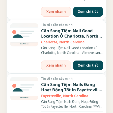
sang gấp tiệm nail...
Xem nhanh
Xem chi tiết
Tin cũ / cần xác minh
Cần Sang Tiệm Nail Good
Location Ở Charlotte, North
Carolina
Charlotte, North Carolina
Cần Sang Tiệm Nail Good Location Ở
Charlotte, North Carolina - Vì move sang
tiểu bang khác nên cần sang...
Xem nhanh
Xem chi tiết
Tin cũ / cần xác minh
Cần Sang Tiệm Nails Đang
Hoạt Động Tốt In Fayetteville,
North Carolina.
Fayetteville, North Carolina
Cần Sang Tiệm Nails Đang Hoạt Động
Tốt In Fayetteville, North Carolina. **Vì
move sang tiểu bang khác...