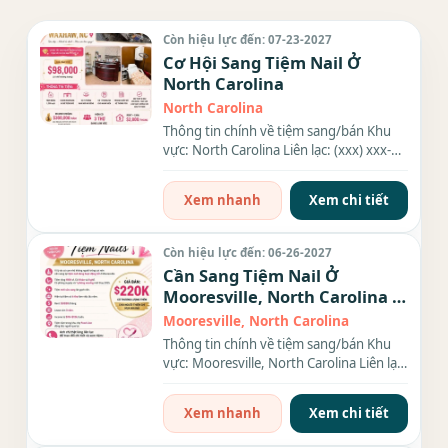
Còn hiệu lực đến: 07-23-2027
Cơ Hội Sang Tiệm Nail Ở
North Carolina
North Carolina
Thông tin chính về tiệm sang/bán Khu
vực: North Carolina Liên lạc: (xxx) xxx-
xxxx Diện tích: 1,200 sqft...
Xem nhanh
Xem chi tiết
Còn hiệu lực đến: 06-26-2027
Cần Sang Tiệm Nail Ở
Mooresville, North Carolina –
8 bàn, 8 ghế
Mooresville, North Carolina
Thông tin chính về tiệm sang/bán Khu
vực: Mooresville, North Carolina Liên lạc:
(xxx) xxx-xxxx Giá...
Xem nhanh
Xem chi tiết