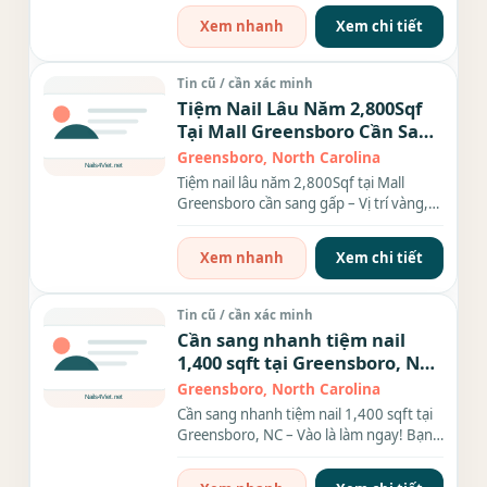
Xem nhanh
Xem chi tiết
Tin cũ / cần xác minh
Tiệm Nail Lâu Năm 2,800Sqf
Tại Mall Greensboro Cần Sang
Gấp – Vị Trí Vàng, Mau Thu
Greensboro, North Carolina
Hồi Vốn
Tiệm nail lâu năm 2,800Sqf tại Mall
Greensboro cần sang gấp – Vị trí vàng,
đầy đủ tiện nghi...
Xem nhanh
Xem chi tiết
Tin cũ / cần xác minh
Cần sang nhanh tiệm nail
1,400 sqft tại Greensboro, NC
– Vào là làm ngay!
Greensboro, North Carolina
Cần sang nhanh tiệm nail 1,400 sqft tại
Greensboro, NC – Vào là làm ngay! Bạn
đang tìm một tiệm nail...