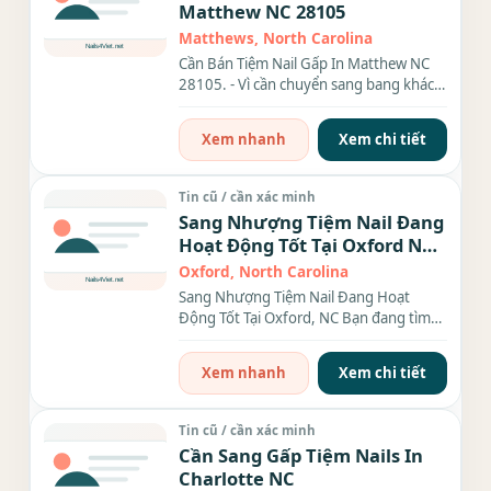
Matthew NC 28105
Matthews, North Carolina
Cần Bán Tiệm Nail Gấp In Matthew NC
28105. - Vì cần chuyển sang bang khác
nên muốn sang tiệm. -...
Xem nhanh
Xem chi tiết
Tin cũ / cần xác minh
Sang Nhượng Tiệm Nail Đang
Hoạt Động Tốt Tại Oxford NC
27565
Oxford, North Carolina
Sang Nhượng Tiệm Nail Đang Hoạt
Động Tốt Tại Oxford, NC Bạn đang tìm
kiếm cơ hội đầu tư an...
Xem nhanh
Xem chi tiết
Tin cũ / cần xác minh
Cần Sang Gấp Tiệm Nails In
Charlotte NC