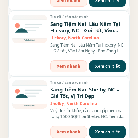
Xem nhanh
Xem chi tiết
Tin cũ / cần xác minh
Sang Tiệm Nail Lâu Năm Tại
Hickory, NC – Giá Tốt, Vào
Làm Ngay
Hickory, North Carolina
Sang Tiệm Nail Lâu Năm Tại Hickory, NC
– Giá tốt, Vào Làm Ngay - Bạn đang tìm
kiếm cơ hội đầu...
Xem nhanh
Xem chi tiết
Tin cũ / cần xác minh
Sang Tiệm Nail Shelby, NC –
Giá Tốt, Vị Trí Đẹp
Shelby, North Carolina
Vì lý do sức khỏe, cần sang gấp tiệm nail
rộng 1600 SQFT tại Shelby, NC. Tiệm đầy
đủ tiện...
Xem nhanh
Xem chi tiết