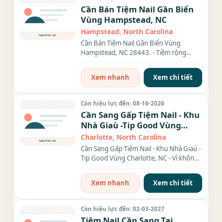
Cần Bán Tiệm Nail Gần Biển
Vùng Hampstead, NC
Hampstead, North Carolina
Cần Bán Tiệm Nail Gần Biển Vùng
Hampstead, NC 28443. - Tiệm rộng
khoảng 1,400 sqft, 10 ghế, 7...
Xem nhanh
Xem chi tiết
Còn hiệu lực đến: 08-16-2026
Cần Sang Gấp Tiệm Nail - Khu
Nhà Giaù -Tip Good Vùng
Charlotte, NC
Charlotte, North Carolina
Cần Sang Gấp Tiệm Nail - Khu Nhà Giaù -
Tip Good Vùng Charlotte, NC - Vì không
có người trông coi nên...
Xem nhanh
Xem chi tiết
Còn hiệu lực đến: 02-03-2027
Tiệm Nail Cần Sang Tại