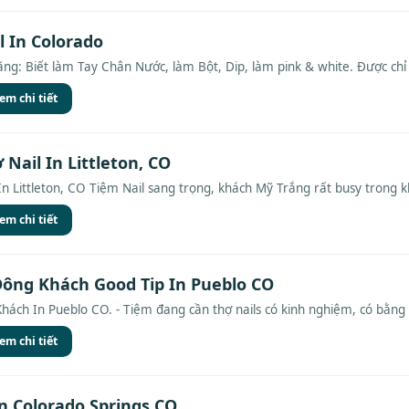
l In Colorado
ăng: Biết làm Tay Chân Nước, làm Bột, Dip, làm pink & white. Được chỉ 
em chi tiết
Nail In Littleton, CO
n Littleton, CO Tiệm Nail sang trọng, khách Mỹ Trắng rất busy trong k
em chi tiết
Đông Khách Good Tip In Pueblo CO
ách In Pueblo CO. - Tiệm đang cần thợ nails có kinh nghiệm, có bằng na
em chi tiết
n Colorado Springs CO.