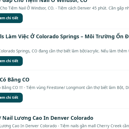
o Tiệm Nail Ở Windsor, CO. - Tiệm cách Denver 45 phút. Cần gấp nhie
em chi tiết
ls Làm Việc Ở Colorado Springs – Môi Trường Ổn Đ
Colorado Springs, CO đang cần thợ biết làm bột/acrylic. Nếu làm thêm t
em chi tiết
 Có Bằng CO
Bằng CO !!! - Tiệm vùng Firestone/ Longmont cần thợ biết làm Bột, Díp
em chi tiết
 Nail Lương Cao In Denver Colorado
Lương Cao In Denver Colorado - Tiệm nails gần mall Cherry Creek cần 