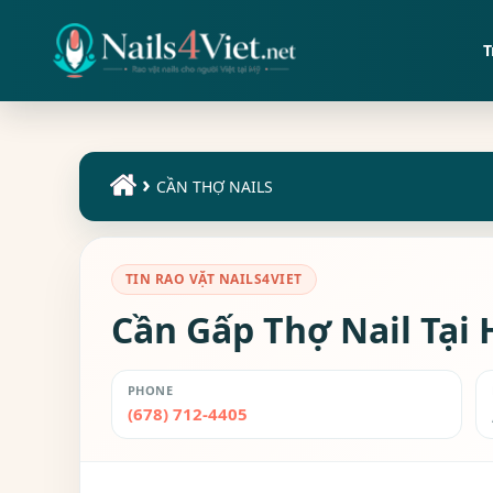
T
›
CẦN THỢ NAILS
TIN RAO VẶT NAILS4VIET
Cần Gấp Thợ Nail Tại 
PHONE
(678) 712-4405