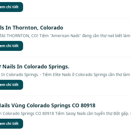
em chi tiết
ls In Thornton, Colorado
I THORNTON, CO! Tiệm "American Nails" đang cần thợ nail biết làm B
em chi tiết
Nails In Colorado Springs.
In Colorado Springs. - Tiệm Elite Nails ở Colorado Springs cần thợ làm 
em chi tiết
ails Vùng Colorado Springs CO 80918
n Colorado Springs CO 80918 Tiệm Sassy Nails cần tuyển thợ Bột gấp. 
em chi tiết