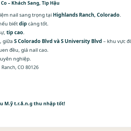
 Co – Khách Sang, Tip Hậu
iệm nail sang trọng tại
Highlands Ranch, Colorado
.
 nếu biết
dip
càng tốt.
sự,
tip cao
.
, giữa
S Colorado Blvd và S University Blvd
– khu vực đô
uen đều, giá nail cao.
huyên nghiệp.
s Ranch, CO 80126
u M.ỹ t.r.ắ.n.g thu nhập tốt!