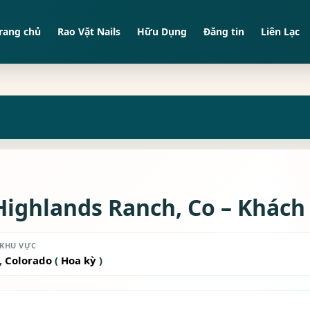
rang chủ
Rao Vặt Nails
Hữu Dụng
Đăng tin
Liên Lạc
Highlands Ranch, Co – Khách
KHU VỰC
,
Colorado
(
Hoa kỳ
)