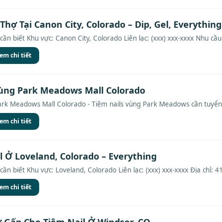
Thợ Tại Canon City, Colorado – Dip, Gel, Everything
cần biết Khu vực: Canon City, Colorado Liên lạc: (xxx) xxx-xxxx Nhu cầu:
em chi tiết
ùng Park Meadows Mall Colorado
rk Meadows Mall Colorado - Tiệm nails vùng Park Meadows cần tuyển 
em chi tiết
l Ở Loveland, Colorado – Everything
cần biết Khu vực: Loveland, Colorado Liên lạc: (xxx) xxx-xxxx Địa chỉ: 41
em chi tiết
 Gấp Cho Tiệm Nail Ở Windsor, CO