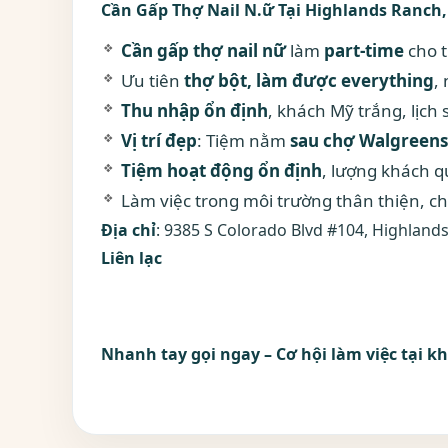
Cần Gấp Thợ Nail N.ữ Tại Highlands Ranch,
Cần gấp thợ nail nữ
làm
part-time
cho t
Ưu tiên
thợ bột, làm được everything
,
Thu nhập ổn định
, khách Mỹ trắng, lịch 
Vị trí đẹp
: Tiệm nằm
sau chợ Walgreens
Tiệm hoạt động ổn định
, lượng khách q
Làm việc trong môi trường thân thiện, c
Địa chỉ
: 9385 S Colorado Blvd #104, Highland
Liên lạc
• Tiệm: (303) 683-5083 (Mary)
• Cell: (469) 426-7357
Nhanh tay gọi ngay – Cơ hội làm việc tại kh