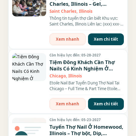
Charles, Illinois – Gel,
Everything
Saint Charles, Illinois
Thông tin tuyển thợ cần biết Khu vực:
Saint Charles, Illinois Liên lạc: (xxx) xxx-
xxxx Địa chỉ: 546...
Xem nhanh
Xem chi tiết
Còn hiệu lực đến: 05-28-2027
Tiệm Đông Khách Cần Thợ
Nails Có Kinh Nghiệm Ở
Illinois
Chicago, Illinois
Etoile Nail Bar Tuyển Dụng Thợ Nail Tại
Chicago – Full Time & Part Time Etoile
Nail Bar tại Bucktown,...
Xem nhanh
Xem chi tiết
Còn hiệu lực đến: 05-23-2027
Tuyển Thợ Nail Ở Homewood,
Illinois – Thợ bột, Dip,