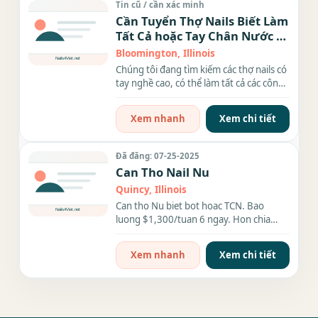
Tin cũ / cần xác minh
Cần Tuyển Thợ Nails Biết Làm
Tất Cả hoặc Tay Chân Nước –
Công Việc Lương Cao, Môi
Bloomington, Illinois
Trường Làm Việc Công Bằng
Chúng tôi đang tìm kiếm các thợ nails có
tay nghề cao, có thể làm tất cả các công
đoạn hoặc...
Xem nhanh
Xem chi tiết
Đã đăng: 07-25-2025
Can Tho Nail Nu
Quincy, Illinois
Can tho Nu biet bot hoac TCN. Bao
luong $1,300/tuan 6 ngay. Hon chia
6/4. Khu trang gia cao, tip hau. Co nha
rieng cho...
Xem nhanh
Xem chi tiết