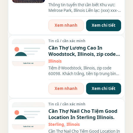
Thông tin tuyển thợ cần biết Khu vực:
Melrose Park, Illinois Liên lạc: (xxx) xxx-
xxxx Địa chỉ: 2 N...
Xem nhanh
Xem chi tiết
Tin cũ / cần xác minh
Cần Thợ Lương Cao In
Woodstock, Illinois, zip code
60098
Illinois
Tiệm ở Woodstock, Illinois, zip code
60098. Khách trắng, tiền tip trung bình
$400–$500/tuần trở lên....
Xem nhanh
Xem chi tiết
Tin cũ / cần xác minh
Cần Thợ Nail Cho Tiệm Good
Location In Sterling Illinois.
Sterling, Illinois
Cần Thợ Nail Cho Tiệm Good Location In