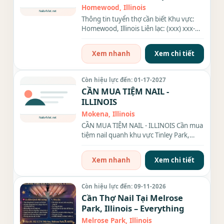
Everything
Homewood, Illinois
Thông tin tuyển thợ cần biết Khu vực:
Homewood, Illinois Liên lạc: (xxx) xxx-
xxxx Nhu cầu: Thợ làm...
Xem nhanh
Xem chi tiết
Còn hiệu lực đến: 01-17-2027
CẦN MUA TIỆM NAIL -
ILLINOIS
Mokena, Illinois
CẦN MUA TIỆM NAIL - ILLINOIS Cần mua
tiệm nail quanh khu vực Tinley Park,
Mokena, Frankfort, New Lenox...
Xem nhanh
Xem chi tiết
Còn hiệu lực đến: 09-11-2026
Cần Thợ Nail Tại Melrose
Park, Illinois – Everything
Melrose Park, Illinois