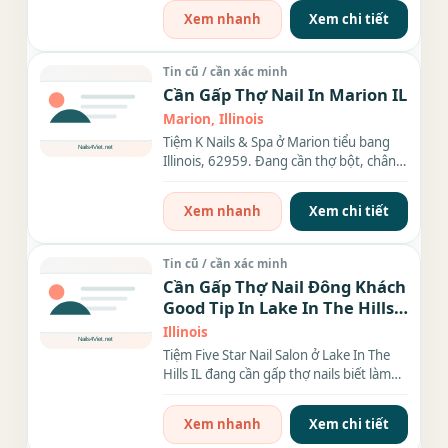
Xem nhanh
Xem chi tiết
Tin cũ / cần xác minh
Cần Gấp Thợ Nail In Marion IL
Marion, Illinois
Tiệm K Nails & Spa ở Marion tiểu bang
Illinois, 62959. Đang cần thợ bột, chân
tay nước, dip,...
Xem nhanh
Xem chi tiết
Tin cũ / cần xác minh
Cần Gấp Thợ Nail Đông Khách
Good Tip In Lake In The Hills
IL
Illinois
Tiệm Five Star Nail Salon ở Lake In The
Hills IL đang cần gấp thợ nails biết làm
bột or biết làm...
Xem nhanh
Xem chi tiết