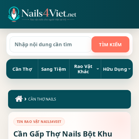
Rao Vặt
Cần Thợ
Sang Tiệm
Hữu Dụng
Khác
›
CẦN THỢ NAILS
TIN RAO VẶT NAILS4VIET
Cần Gấp Thợ Nails Bột Khu