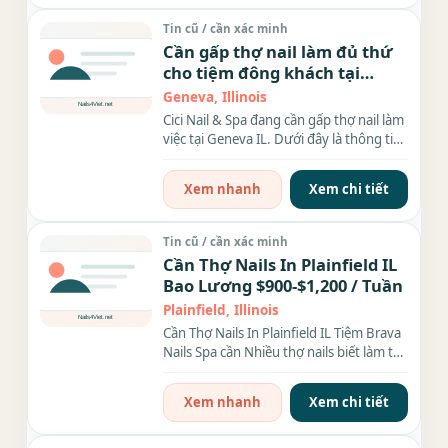
Tin cũ / cần xác minh
Cần gấp thợ nail làm đủ thứ
cho tiệm đông khách tại
Geneva IL
Geneva, Illinois
Cici Nail & Spa đang cần gấp thợ nail làm
việc tại Geneva IL. Dưới đây là thông tin
chi tiết: Vị...
Xem nhanh
Xem chi tiết
Tin cũ / cần xác minh
Cần Thợ Nails In Plainfield IL
Bao Lương $900-$1,200 / Tuần
Plainfield, Illinois
Cần Thợ Nails In Plainfield IL Tiệm Brava
Nails Spa cần Nhiều thợ nails biết làm tất
cả hoặc...
Xem nhanh
Xem chi tiết