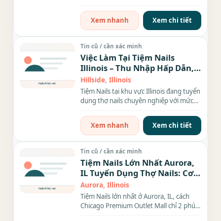
xxx-xxxx (Thúy tiếng...
Xem nhanh
Xem chi tiết
Tin cũ / cần xác minh
Việc Làm Tại Tiệm Nails
Illinois – Thu Nhập Hấp Dẫn,
Môi Trường Làm Việc Thân
Hillside, Illinois
Thiện!
Tiệm Nails tại khu vực Illinois đang tuyển
dụng thợ nails chuyên nghiệp với mức
thu nhập cao và...
Xem nhanh
Xem chi tiết
Tin cũ / cần xác minh
Tiệm Nails Lớn Nhất Aurora,
IL Tuyển Dụng Thợ Nails: Cơ
Hội Thu Nhập Cao
Aurora, Illinois
Tiệm Nails lớn nhất ở Aurora, IL, cách
Chicago Premium Outlet Mall chỉ 2 phút,
hiện đang tuyển nhiều...