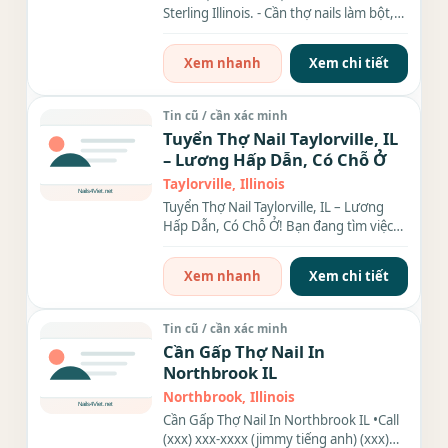
Sterling Illinois. - Cần thợ nails làm bột,
chân tay nước...
Xem nhanh
Xem chi tiết
Tin cũ / cần xác minh
Tuyển Thợ Nail Taylorville, IL
– Lương Hấp Dẫn, Có Chỗ Ở
Taylorville, Illinois
Tuyển Thợ Nail Taylorville, IL – Lương
Hấp Dẫn, Có Chỗ Ở! Bạn đang tìm việc
làm nail với thu...
Xem nhanh
Xem chi tiết
Tin cũ / cần xác minh
Cần Gấp Thợ Nail In
Northbrook IL
Northbrook, Illinois
Cần Gấp Thợ Nail In Northbrook IL •Call
(xxx) xxx-xxxx (jimmy tiếng anh) (xxx)