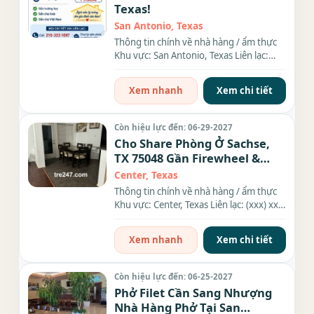
Texas!
San Antonio, Texas
Thông tin chính về nhà hàng / ẩm thực
Khu vực: San Antonio, Texas Liên lạc:
(xxx) xxx-xxxx Thông tin...
Xem nhanh
Xem chi tiết
Còn hiệu lực đến: 06-29-2027
Cho Share Phòng Ở Sachse,
TX 75048 Gần Firewheel &
Sachse Tại Center, Texas
Center, Texas
Thông tin chính về nhà hàng / ẩm thực
Khu vực: Center, Texas Liên lạc: (xxx) xxx-
xxxx Thông tin chi...
Xem nhanh
Xem chi tiết
Còn hiệu lực đến: 06-25-2027
Phở Filet Cần Sang Nhượng
Nhà Hàng Phở Tại San