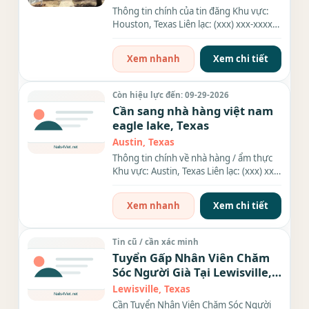
Thông tin chính của tin đăng Khu vực:
Houston, Texas Liên lạc: (xxx) xxx-xxxx
Địa chỉ: 612 E Washington...
Xem nhanh
Xem chi tiết
Còn hiệu lực đến: 09-29-2026
Cần sang nhà hàng việt nam
eagle lake, Texas
Austin, Texas
Thông tin chính về nhà hàng / ẩm thực
Khu vực: Austin, Texas Liên lạc: (xxx) xxx-
xxxx Thông tin chi...
Xem nhanh
Xem chi tiết
Tin cũ / cần xác minh
Tuyển Gấp Nhân Viên Chăm
Sóc Người Già Tại Lewisville,
TX
Lewisville, Texas
Cần Tuyển Nhân Viên Chăm Sóc Người