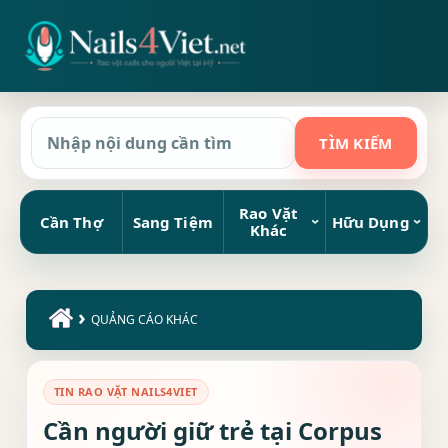
Rao Vặt
Cần Thợ
Sang Tiệm
Hữu Dụng
Khác
›
QUẢNG CÁO KHÁC
TIN RAO VẶT NAILS4VIET
Cần người giữ trẻ tại Corpus