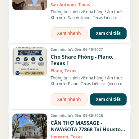
Antonio, TX
San Antonio, Texas
Thông tin chính về nhà hàng / ẩm thực
Khu vực: San Antonio, Texas Liên lạc:
(xxx) xxx-xxxx Thông tin...
Xem nhanh
Xem chi tiết
Còn hiệu lực đến: 06-10-2027
Cho Share Phòng - Plano,
Texas !
Plano, Texas
Thông tin chính về nhà hàng / ẩm thực
Khu vực: Plano, Texas Liên lạc: (xxx) xxx-
xxxx Thông tin chi...
Xem nhanh
Xem chi tiết
Còn hiệu lực đến: 09-30-2026
CẦN THỢ MASSAGE -
NAVASOTA 77868 Tại Houston,
Texas
Houston, Texas