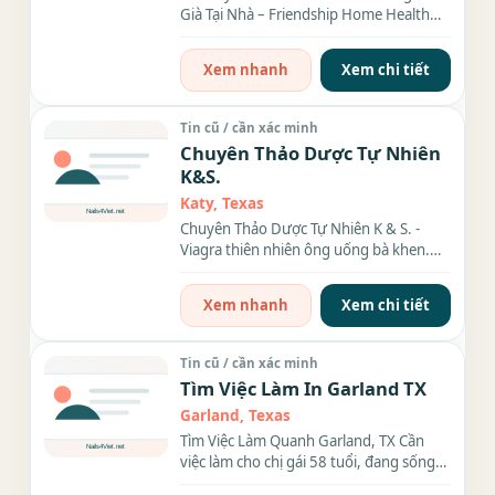
Già Tại Nhà – Friendship Home Health
Lewisville, TX Friendship Home...
Xem nhanh
Xem chi tiết
Tin cũ / cần xác minh
Chuyên Thảo Dược Tự Nhiên
K&S.
Katy, Texas
Chuyên Thảo Dược Tự Nhiên K & S. -
Viagra thiên nhiên ông uống bà khen.
Giúp cho phái nam bổ khỏe....
Xem nhanh
Xem chi tiết
Tin cũ / cần xác minh
Tìm Việc Làm In Garland TX
Garland, Texas
Tìm Việc Làm Quanh Garland, TX Cần
việc làm cho chị gái 58 tuổi, đang sống
tại Garland, TX. Chị...