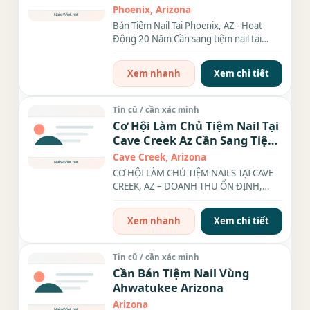
Phoenix, Arizona
Bán Tiệm Nail Tại Phoenix, AZ - Hoạt
Động 20 Năm Cần sang tiệm nail tại
Phoenix, AZ do chủ muốn...
Xem nhanh
Xem chi tiết
Tin cũ / cần xác minh
Cơ Hội Làm Chủ Tiệm Nail Tại
Cave Creek Az Cần Sang Tiệm
Nail Income Tốt
Cave Creek, Arizona
CƠ HỘI LÀM CHỦ TIỆM NAILS TẠI CAVE
CREEK, AZ – DOANH THU ỔN ĐỊNH,
KHÁCH VIP! Bạn đang tìm kiếm...
Xem nhanh
Xem chi tiết
Tin cũ / cần xác minh
Cần Bán Tiệm Nail Vùng
Ahwatukee Arizona
Arizona