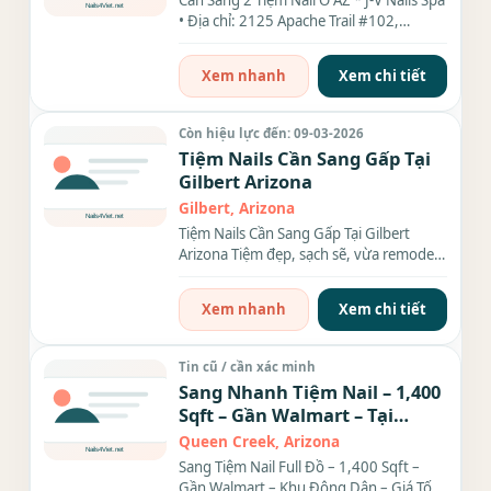
Cần Sang 2 Tiệm Nail Ở AZ * J-V Nails Spa
• Địa chỉ: 2125 Apache Trail #102,
Apache Junction, AZ 85120 •...
Xem nhanh
Xem chi tiết
Còn hiệu lực đến: 09-03-2026
Tiệm Nails Cần Sang Gấp Tại
Gilbert Arizona
Gilbert, Arizona
Tiệm Nails Cần Sang Gấp Tại Gilbert
Arizona Tiệm đẹp, sạch sẽ, vừa remodel,
vào làm ngay 1,200...
Xem nhanh
Xem chi tiết
Tin cũ / cần xác minh
Sang Nhanh Tiệm Nail – 1,400
Sqft – Gần Walmart – Tại
Queen Creek AZ - Good
Queen Creek, Arizona
Location
Sang Tiệm Nail Full Đồ – 1,400 Sqft –
Gần Walmart – Khu Đông Dân – Giá Tốt