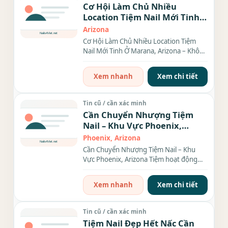
Cơ Hội Làm Chủ Nhiều
Location Tiệm Nail Mới Tinh
Ở Marana, Arizona – Không
Arizona
Cần Setup!
Cơ Hội Làm Chủ Nhiều Location Tiệm
Nail Mới Tinh Ở Marana, Arizona – Không
Cần Setup! Bạn muốn...
Xem nhanh
Xem chi tiết
Tin cũ / cần xác minh
Cần Chuyển Nhượng Tiệm
Nail – Khu Vực Phoenix,
Arizona
Phoenix, Arizona
Cần Chuyển Nhượng Tiệm Nail – Khu
Vực Phoenix, Arizona Tiệm hoạt động
hiệu quả, vị trí ngay...
Xem nhanh
Xem chi tiết
Tin cũ / cần xác minh
Tiệm Nail Đẹp Hết Nấc Cần