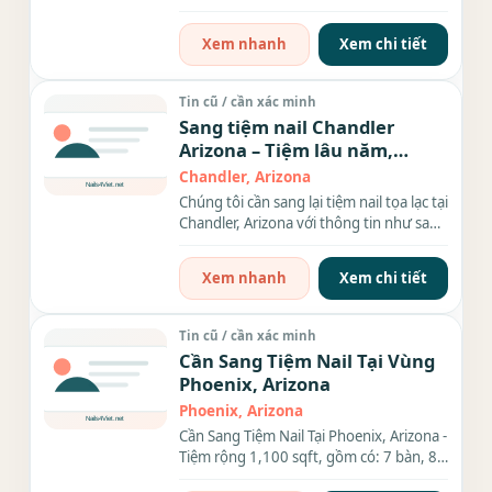
remodel hoàn...
Xem nhanh
Xem chi tiết
Tin cũ / cần xác minh
Sang tiệm nail Chandler
Arizona – Tiệm lâu năm,
khách ổn định
Chandler, Arizona
Chúng tôi cần sang lại tiệm nail tọa lạc tại
Chandler, Arizona với thông tin như sau:
Diện tích:...
Xem nhanh
Xem chi tiết
Tin cũ / cần xác minh
Cần Sang Tiệm Nail Tại Vùng
Phoenix, Arizona
Phoenix, Arizona
Cần Sang Tiệm Nail Tại Phoenix, Arizona -
Tiệm rộng 1,100 sqft, gồm có: 7 bàn, 8
ghế, đầy đủ...