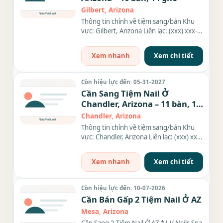
Gilbert, Arizona
Thông tin chính về tiệm sang/bán Khu
vực: Gilbert, Arizona Liên lạc: (xxx) xxx-
xxxx Giá sang/bán:...
Xem nhanh
Xem chi tiết
Còn hiệu lực đến: 05-31-2027
Cần Sang Tiệm Nail Ở
Chandler, Arizona – 11 bàn, 10
ghế
Chandler, Arizona
Thông tin chính về tiệm sang/bán Khu
vực: Chandler, Arizona Liên lạc: (xxx) xxx-
xxxx Giá sang/bán:...
Xem nhanh
Xem chi tiết
Còn hiệu lực đến: 10-07-2026
Cần Bán Gấp 2 Tiệm Nail Ở AZ
Mesa, Arizona