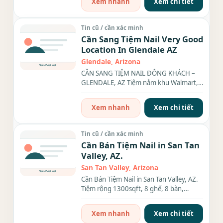
Xem nhanh
Xem chi tiết
Tin cũ / cần xác minh
Cần Sang Tiệm Nail Very Good
Location In Glendale AZ
Glendale, Arizona
CẦN SANG TIỆM NAIL ĐÔNG KHÁCH –
GLENDALE, AZ Tiệm nằm khu Walmart,
Sam’s Club, sát bên CBD, First...
Xem nhanh
Xem chi tiết
Tin cũ / cần xác minh
Cần Bán Tiệm Nail in San Tan
Valley, AZ.
San Tan Valley, Arizona
Cần Bán Tiệm Nail in San Tan Valley, AZ.
Tiệm rộng 1300sqft, 8 ghế, 8 bàn,
phòng ăn, máy giặt, máy...
Xem nhanh
Xem chi tiết