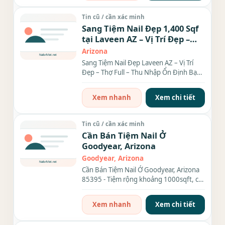
Tin cũ / cần xác minh
Sang Tiệm Nail Đẹp 1,400 Sqf
tại Laveen AZ – Vị Trí Đẹp –
Thợ Full – Thu Nhập Ổn Định
Arizona
Sang Tiệm Nail Đẹp Laveen AZ – Vị Trí
Đẹp – Thợ Full – Thu Nhập Ổn Định Bạn
đang tìm mua...
Xem nhanh
Xem chi tiết
Tin cũ / cần xác minh
Cần Bán Tiệm Nail Ở
Goodyear, Arizona
Goodyear, Arizona
Cần Bán Tiệm Nail Ở Goodyear, Arizona
85395 - Tiệm rộng khoảng 1000sqft, có
6 bàn, 8 ghế, phòng wax,...
Xem nhanh
Xem chi tiết