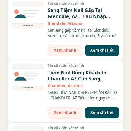
Tin cũ / cần xác minh
Sang Tiệm Nail Gấp Tại
Glendale, AZ – Thu Nhập
25K/Tháng – Tiệm Đẹp, Giá
Glendale, Arizona
Tốt
Cần sang gấp tiệm nail tại Glendale,
Arizona, nằm trong khu chợ Fry sầm uất,
khu mix đông khách....
Xem nhanh
Xem chi tiết
Tin cũ / cần xác minh
Tiệm Nail Đông Khách In
Chandler AZ Cần Sang
Nhượng
Chandler, Arizona
SANG TIỆM NAIL ĐANG LÀM ĂN RẤT TỐT
– CHANDLER, AZ Tiệm nằm ngay khu
dân cư đông đúc, khách ra vô...
Xem nhanh
Xem chi tiết
Tin cũ / cần xác minh