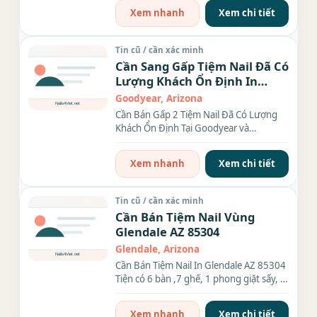
Xem nhanh
Xem chi tiết
Tin cũ / cần xác minh
Cần Sang Gấp Tiệm Nail Đã Có
Lượng Khách Ổn Định In
Goodyear AZ
Goodyear, Arizona
Cần Bán Gấp 2 Tiệm Nail Đã Có Lượng
Khách Ổn Định Tại Goodyear và
Buckeye, AZ 1. Tiệm Goodyear:...
Xem nhanh
Xem chi tiết
Tin cũ / cần xác minh
Cần Bán Tiệm Nail Vùng
Glendale AZ 85304
Glendale, Arizona
Cần Bán Tiệm Nail In Glendale AZ 85304
Tiện có 6 bàn ,7 ghế, 1 phong giặt sấy, 1
phòng wax, Tiệm good...
Xem nhanh
Xem chi tiết