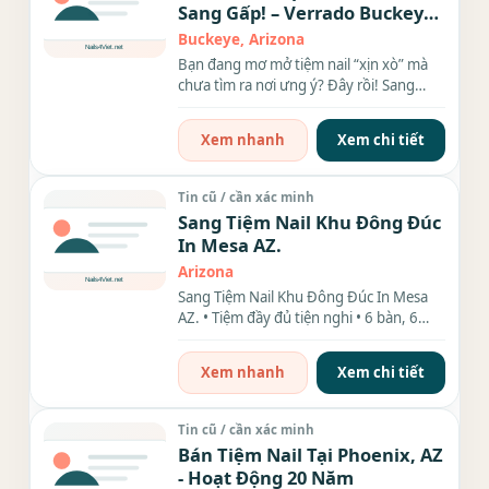
Sang Gấp! – Verrado Buckeye
AZ
Buckeye, Arizona
Bạn đang mơ mở tiệm nail “xịn xò” mà
chưa tìm ra nơi ưng ý? Đây rồi! Sang
tiệm nail thiết...
Xem nhanh
Xem chi tiết
Tin cũ / cần xác minh
Sang Tiệm Nail Khu Đông Đúc
In Mesa AZ.
Arizona
Sang Tiệm Nail Khu Đông Đúc In Mesa
AZ. • Tiệm đầy đủ tiện nghi • 6 bàn, 6
ghế • Rent rẻ •...
Xem nhanh
Xem chi tiết
Tin cũ / cần xác minh
Bán Tiệm Nail Tại Phoenix, AZ
- Hoạt Động 20 Năm