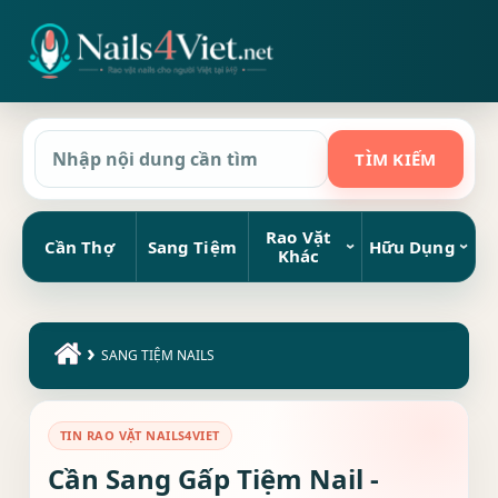
Rao Vặt
Cần Thợ
Sang Tiệm
Hữu Dụng
Khác
›
SANG TIỆM NAILS
TIN RAO VẶT NAILS4VIET
Cần Sang Gấp Tiệm Nail -