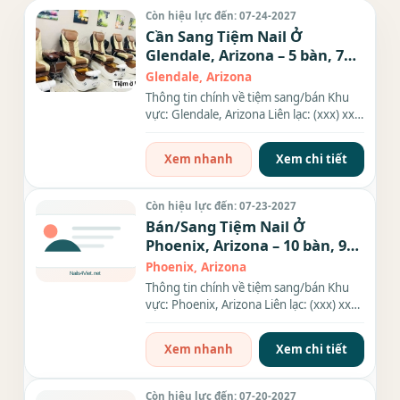
Còn hiệu lực đến: 07-24-2027
Cần Sang Tiệm Nail Ở
Glendale, Arizona – 5 bàn, 7
ghế
Glendale, Arizona
Thông tin chính về tiệm sang/bán Khu
vực: Glendale, Arizona Liên lạc: (xxx) xxx-
xxxx Giá sang/bán: $90k...
Xem nhanh
Xem chi tiết
Còn hiệu lực đến: 07-23-2027
Bán/Sang Tiệm Nail Ở
Phoenix, Arizona – 10 bàn, 9
ghế
Phoenix, Arizona
Thông tin chính về tiệm sang/bán Khu
vực: Phoenix, Arizona Liên lạc: (xxx) xxx-
xxxx Số bàn: 10 bàn Số...
Xem nhanh
Xem chi tiết
Còn hiệu lực đến: 07-20-2027