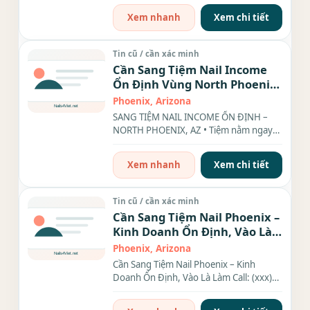
Xem nhanh
Xem chi tiết
Tin cũ / cần xác minh
Cần Sang Tiệm Nail Income
Ổn Định Vùng North Phoenix,
AZ
Phoenix, Arizona
SANG TIỆM NAIL INCOME ỔN ĐỊNH –
NORTH PHOENIX, AZ • Tiệm nằm ngay
mặt tiền đường Tatum, trong...
Xem nhanh
Xem chi tiết
Tin cũ / cần xác minh
Cần Sang Tiệm Nail Phoenix –
Kinh Doanh Ổn Định, Vào Là
Làm
Phoenix, Arizona
Cần Sang Tiệm Nail Phoenix – Kinh
Doanh Ổn Định, Vào Là Làm Call: (xxx)
xxx-xxxx (để lại tin nhắn...