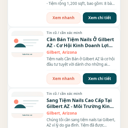
- Tiệm rộng 1,200 sqft, bao gồm: 8 bàn
làm nails. 6 ghế...
Xem nhanh
Xem chi tiết
Tin cũ / cần xác minh
Cần Bán Tiệm Nails Ở Gilbert
AZ - Cơ Hội Kinh Doanh Lợi
Nhuận Cao
Gilbert, Arizona
Tiệm nails Cần Bán ở Gilbert AZ là cơ hội
đầu tư tuyệt vời dành cho những ai
muốn gia nhập...
Xem nhanh
Xem chi tiết
Tin cũ / cần xác minh
Sang Tiệm Nails Cao Cấp Tại
Gilbert AZ - Môi Trường Kinh
Doanh Đầy Tiềm Năng
Gilbert, Arizona
Chúng tôi cần sang tiệm nails tại Gilbert,
AZ vì lý do gia đình. Tiệm đã được