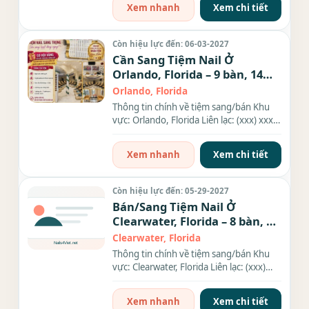
Xem nhanh
Xem chi tiết
Còn hiệu lực đến: 06-03-2027
Cần Sang Tiệm Nail Ở
Orlando, Florida – 9 bàn, 14
ghế
Orlando, Florida
Thông tin chính về tiệm sang/bán Khu
vực: Orlando, Florida Liên lạc: (xxx) xxx-
xxxx Diện tích: 2350...
Xem nhanh
Xem chi tiết
Còn hiệu lực đến: 05-29-2027
Bán/Sang Tiệm Nail Ở
Clearwater, Florida – 8 bàn, 9
ghế
Clearwater, Florida
Thông tin chính về tiệm sang/bán Khu
vực: Clearwater, Florida Liên lạc: (xxx)
xxx-xxxx Giá sang/bán:...
Xem nhanh
Xem chi tiết