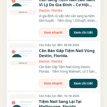
Vì Lý Do Gia Đình – Cơ Hội
Vàng Cho Ai Muốn Đầu Tư!
Destin, Florida
Vì gia đình có việc nên cần sang lại tiệm
tâm huyết. - Tiệm rộng 1200sqft, 6bàn –
8 ghế + 2 -...
Xem nhanh
Xem chi tiết
Còn hiệu lực đến: 08-08-2026
Cần Bán Gấp Tiệm Nail Vùng
Destin, Florida.
Destin, Florida
Cần Bán Gấp Tiệm Nail Vùng Destin,
Florida. - Tiệm trong Walmart, có 5 bàn,
4 ghế,...đầy đủ tiện...
Xem nhanh
Xem chi tiết
Còn hiệu lực đến: 10-18-2026
Tiệm Nail Sang Lại Tại
Melbourne, Florida