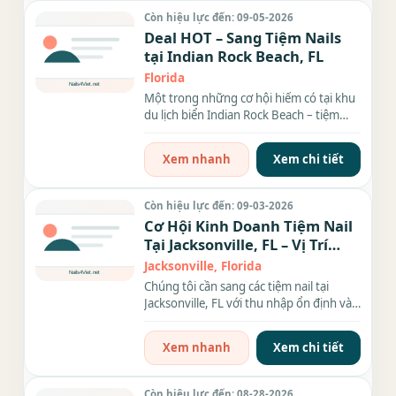
Còn hiệu lực đến: 09-05-2026
Deal HOT – Sang Tiệm Nails
tại Indian Rock Beach, FL
Florida
Một trong những cơ hội hiếm có tại khu
du lịch biển Indian Rock Beach – tiệm
nails gọn đẹp,...
Xem nhanh
Xem chi tiết
Còn hiệu lực đến: 09-03-2026
Cơ Hội Kinh Doanh Tiệm Nail
Tại Jacksonville, FL – Vị Trí
Đẹp, Thu Nhập Cao
Jacksonville, Florida
Chúng tôi cần sang các tiệm nail tại
Jacksonville, FL với thu nhập ổn định và
vị trí đắc...
Xem nhanh
Xem chi tiết
Còn hiệu lực đến: 08-28-2026