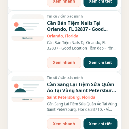
Xem nhanh
Xem chi tiết
Tin cũ / cần xác minh
Cần Bán Tiệm Nails Tại
Orlando, FL 32837 - Good
Location
Orlando, Florida
Cần Bán Tiệm Nails Tại Orlando, FL
32837 - Good Location Tiệm đẹp – rộng
– set up kỹ lưỡng chỉ...
Xem nhanh
Xem chi tiết
Tin cũ / cần xác minh
Cần Sang Lại Tiệm Sửa Quần
Áo Tại Vùng Saint Petersburg,
Florida 33710.
Saint Petersburg, Florida
Cần Sang Lại Tiệm Sửa Quần Áo Tại Vùng
Saint Petersburg, Florida 33710. - Vì
muốn nghỉ hưu nên...
Xem nhanh
Xem chi tiết