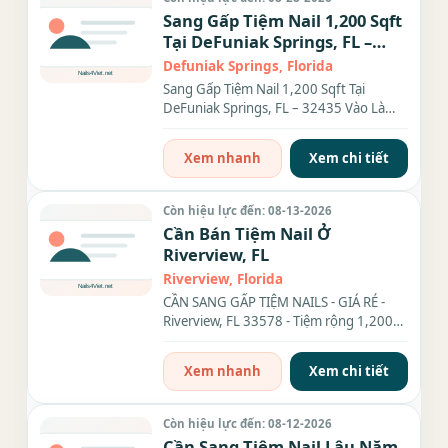
Sang Gấp Tiệm Nail 1,200 Sqft
Tại DeFuniak Springs, FL –
32435 Vào Là Làm Ngay
Defuniak Springs, Florida
Sang Gấp Tiệm Nail 1,200 Sqft Tại
DeFuniak Springs, FL – 32435 Vào Là
Làm Ngay Thông tin tiệm: Tiệm...
Xem nhanh
Xem chi tiết
Còn hiệu lực đến: 08-13-2026
Cần Bán Tiệm Nail Ở
Riverview, FL
Riverview, Florida
CẦN SANG GẤP TIỆM NAILS - GIÁ RẺ -
Riverview, FL 33578 - Tiệm rộng 1,200
SF, có 7 bàn, 6 ghế, 2 phòng...
Xem nhanh
Xem chi tiết
Còn hiệu lực đến: 08-12-2026
Cần Sang Tiệm Nail Lâu Năm