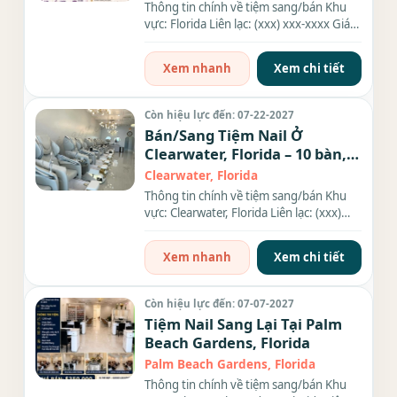
Thông tin chính về tiệm sang/bán Khu
vực: Florida Liên lạc: (xxx) xxx-xxxx Giá
sang/bán: $60K Diện...
Xem nhanh
Xem chi tiết
Còn hiệu lực đến: 07-22-2027
Bán/Sang Tiệm Nail Ở
Clearwater, Florida – 10 bàn,
10 ghế
Clearwater, Florida
Thông tin chính về tiệm sang/bán Khu
vực: Clearwater, Florida Liên lạc: (xxx)
xxx-xxxx Số bàn: 10 bàn...
Xem nhanh
Xem chi tiết
Còn hiệu lực đến: 07-07-2027
Tiệm Nail Sang Lại Tại Palm
Beach Gardens, Florida
Palm Beach Gardens, Florida
Thông tin chính về tiệm sang/bán Khu