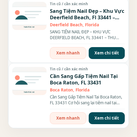
Tin cũ / cần xác minh
Sang Tiệm Nail Đẹp – Khu Vực
Deerfield Beach, Fl 33441 –
Thu Nhập $30k/Tháng
Deerfield Beach, Florida
SANG TIỆM NAIL ĐẸP – KHU VỰC
DEERFIELD BEACH, FL 33441 – THU
NHẬP $30K/THÁNG Hiện mình cần
sang...
Xem nhanh
Xem chi tiết
Tin cũ / cần xác minh
Cần Sang Gấp Tiệm Nail Tại
Boca Raton, FL 33431
Boca Raton, Florida
Cần Sang Gấp Tiệm Nail Tại Boca Raton,
FL 33431 Cơ hội sang lại tiệm nail tại
Boca Raton, FL 33431...
Xem nhanh
Xem chi tiết