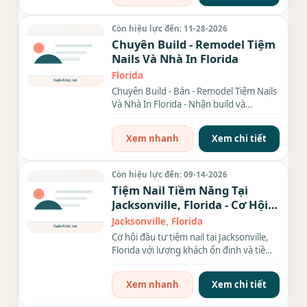
Còn hiệu lực đến: 11-28-2026
Chuyên Build - Remodel Tiệm
Nails Và Nhà In Florida
Florida
Chuyên Build - Bán - Remodel Tiệm Nails
Và Nhà In Florida - Nhận build và
remodel tiệm Hair, Nails, Nhà...
Xem nhanh
Xem chi tiết
Còn hiệu lực đến: 09-14-2026
Tiệm Nail Tiềm Năng Tại
Jacksonville, Florida - Cơ Hội
Đầu Tư Lợi Nhuận Cao!
Jacksonville, Florida
Cơ hội đầu tư tiệm nail tại Jacksonville,
Florida với lượng khách ổn định và tiềm
năng phát...
Xem nhanh
Xem chi tiết