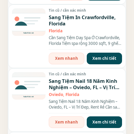
Tin cũ / cần xác minh
Sang Tiệm In Crawfordville,
Florida
Florida
Cần Sang Tiệm Day Spa Ở Crawfordville,
Florida Tiệm spa rộng 3000 sqft, 9 ghế,
8 bàn, có phòng wax,...
Xem nhanh
Xem chi tiết
Tin cũ / cần xác minh
Sang Tiệm Nail 18 Năm Kinh
Nghiệm – Oviedo, FL – Vị Trí
Đẹp, Rent Rẻ 1,200 Sqf !
Oviedo, Florida
Sang Tiệm Nail 18 Năm Kinh Nghiệm –
Oviedo, FL – Vị Trí Đẹp, Rent Rẻ Cần sang
lại tiệm nail lâu...
Xem nhanh
Xem chi tiết