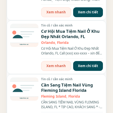
Nhập Ổn Định Cần sang...
Xem nhanh
Xem chi tiết
Tin cũ / cần xác minh
Cơ Hội Mua Tiệm Nail Ở Khu
Đẹp Nhất Orlando, FL
Orlando, Florida
Cơ Hội Mua Tiệm Nail Ở Khu Đẹp Nhất
Orlando, FL Call (xxx) xxx-xxxx – xin để
lại tin nhắn nếu...
Xem nhanh
Xem chi tiết
Tin cũ / cần xác minh
Cần Sang Tiệm Nail Vùng
Fleming Island Florida
Fleming Island, Florida
CẦN SANG TIỆM NAIL VÙNG FLEMING
ISLAND, FL * TIP CAO, KHÁCH SANG * -
Vị trí đẹp, khu dân cư an toàn,...