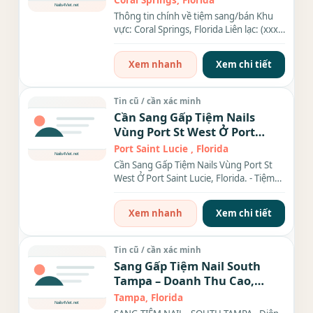
Coral Springs, Florida
Thông tin chính về tiệm sang/bán Khu
vực: Coral Springs, Florida Liên lạc: (xxx)
xxx-xxxx Địa chỉ:...
Xem nhanh
Xem chi tiết
Tin cũ / cần xác minh
Cần Sang Gấp Tiệm Nails
Vùng Port St West Ở Port
Saint Lucie, Florida.
Port Saint Lucie , Florida
Cần Sang Gấp Tiệm Nails Vùng Port St
West Ở Port Saint Lucie, Florida. - Tiệm
có 8 bàn, 6 ghế, 1 phòng...
Xem nhanh
Xem chi tiết
Tin cũ / cần xác minh
Sang Gấp Tiệm Nail South
Tampa – Doanh Thu Cao,
Good Location
Tampa, Florida