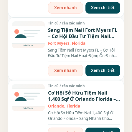
Xem nhanh
Xem chi tiết
Tin cũ / cần xác minh
Sang Tiệm Nail Fort Myers FL
– Cơ Hội Đầu Tư Tiệm Nail
Hoạt Động Ổn Định Trong
Fort Myers, Florida
Khu Publix Sầm Uất.
Sang Tiệm Nail Fort Myers FL – Cơ Hội
Đầu Tư Tiệm Nail Hoạt Động Ổn Định
Trong Khu Publix Sầm...
Xem nhanh
Xem chi tiết
Tin cũ / cần xác minh
Cơ Hội Sở Hữu Tiệm Nail
1,400 Sqf Ở Orlando Florida –
Sang Nhanh Cho Người Thiện
Orlando, Florida
Chí
Cơ Hội Sở Hữu Tiệm Nail 1,400 Sqf Ở
Orlando Florida – Sang Nhanh Cho
Người Thiện Chí Bạn đang...