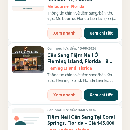
Melbourne, Florida
Thông tin chính về tiệm sang/bán Khu
vực: Melbourne, Florida Liên lạc: (xxx)
xxx-xxxx Giá sang/bán:...
Xem nhanh
Xem chi tiết
Còn hiệu lực đến: 10-08-2026
Cần Sang Tiệm Nail Ở
Fleming Island, Florida – 8
bàn, 10 ghế
Fleming Island, Florida
Thông tin chính về tiệm sang/bán Khu
vực: Fleming Island, Florida Liên lạc:
(xxx) xxx-xxxx Giá sang/bán:...
Xem nhanh
Xem chi tiết
Còn hiệu lực đến: 09-07-2026
Tiệm Nail Cần Sang Tại Coral
Springs, Florida – Giá $45,000