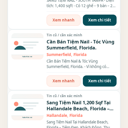
SANG TIỆM NAIL - SOUTH TAMPA - Diện
tích: 1,400 sqft - Có 12 ghế – 9 bàn – 2
phòng wax – 1 phòng...
Xem nhanh
Xem chi tiết
Tin cũ / cần xác minh
Cần Bán Tiệm Nail - Tóc Vùng
Summerfield, Florida.
Summerfield, Florida
Cần Bán Tiệm Nail & Tóc Vùng
Summerfield, Florida. - Vì không có
người trông coi nên cần bán lại...
Xem nhanh
Xem chi tiết
Tin cũ / cần xác minh
Sang Tiệm Nail 1,200 Sqf Tại
Hallandale Beach, Florida –
Tiệm Đẹp, Khách Đông, Thu
Hallandale, Florida
Nhập Ổn Định
Sang Tiệm Nail Tại Hallandale Beach,
Florida – Tiệm Đẹp, Khách Đông, Thu