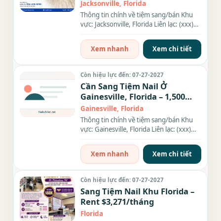
$120,000
Jacksonville, Florida
Thông tin chính về tiệm sang/bán Khu
vực: Jacksonville, Florida Liên lạc: (xxx)
xxx-xxxx Giá sang/bán:...
Xem nhanh
Xem chi tiết
Còn hiệu lực đến: 07-27-2027
Cần Sang Tiệm Nail Ở
Gainesville, Florida – 1,500
sqft
Gainesville, Florida
Thông tin chính về tiệm sang/bán Khu
vực: Gainesville, Florida Liên lạc: (xxx)
xxx-xxxx Diện tích: 1,500...
Xem nhanh
Xem chi tiết
Còn hiệu lực đến: 07-27-2027
Sang Tiệm Nail Khu Florida –
Rent $3,271/tháng
Florida