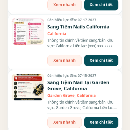
Xem nhanh
Xem chi tiết
Còn hiệu lực đến: 07-17-2027
Sang Tiệm Nails California
California
Thông tin chính về tiệm sang/bán Khu
vực: California Liên lạc: (xxx) xxx-xxxx
Diện tích: , Số bàn: 8...
Xem nhanh
Xem chi tiết
Còn hiệu lực đến: 07-15-2027
Sang Tiệm Nail Tại Garden
Grove, California
Garden Grove, California
Thông tin chính về tiệm sang/bán Khu
vực: Garden Grove, California Liên lạc:
(xxx) xxx-xxxx Diện tích:...
Xem nhanh
Xem chi tiết