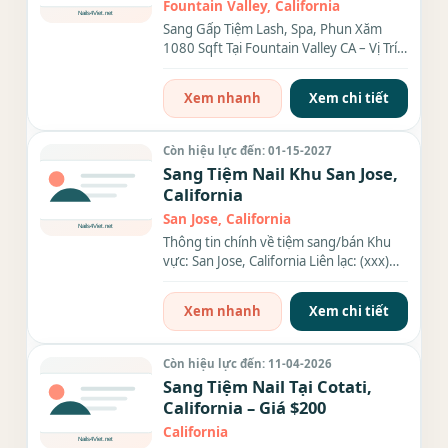
Fountain Valley CA – Vị Trí Đắc
Fountain Valley, California
Địa
Sang Gấp Tiệm Lash, Spa, Phun Xăm
1080 Sqft Tại Fountain Valley CA – Vị Trí
Đắc Địa Cần sang lại...
Xem nhanh
Xem chi tiết
Còn hiệu lực đến: 01-15-2027
Sang Tiệm Nail Khu San Jose,
California
San Jose, California
Thông tin chính về tiệm sang/bán Khu
vực: San Jose, California Liên lạc: (xxx)
xxx-xxxx Diện tích: 510...
Xem nhanh
Xem chi tiết
Còn hiệu lực đến: 11-04-2026
Sang Tiệm Nail Tại Cotati,
California – Giá $200
California