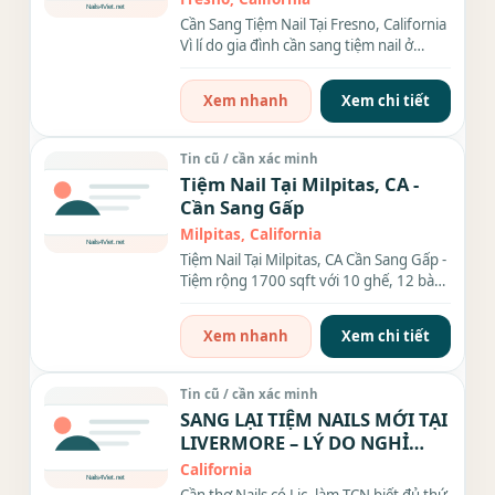
Cần Sang Tiệm Nail Tại Fresno, California
Vì lí do gia đình cần sang tiệm nail ở
Fresno CA. Tiệm...
Xem nhanh
Xem chi tiết
Tin cũ / cần xác minh
Tiệm Nail Tại Milpitas, CA -
Cần Sang Gấp
Milpitas, California
Tiệm Nail Tại Milpitas, CA Cần Sang Gấp -
Tiệm rộng 1700 sqft với 10 ghế, 12 bàn,
phòng wax và...
Xem nhanh
Xem chi tiết
Tin cũ / cần xác minh
SANG LẠI TIỆM NAILS MỚI TẠI
LIVERMORE – LÝ DO NGHỈ
HƯU
California