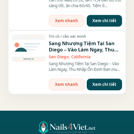
Cần thợ Nails có Lic, làm TCN biết đủ thứ
càng tốt, ăn chia 60/40. Tiệm ở
downtown Livermore, CA...
Xem nhanh
Xem chi tiết
Tin cũ / cần xác minh
Sang Nhượng Tiệm Tại San
Diego – Vào Làm Ngay, Thu
Nhập Ổn Định
San Diego, California
Sang Nhượng Tiệm Tại San Diego – Vào
Làm Ngay, Thu Nhập Ổn Định Bạn muốn
kinh doanh tiệm nail &...
Xem nhanh
Xem chi tiết