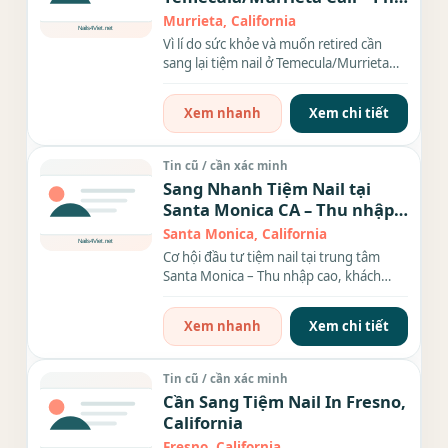
Hợp Định Cư Lâu Dài!
Murrieta, California
Vì lí do sức khỏe và muốn retired cần
sang lại tiệm nail ở Temecula/Murrieta
Cali - Diện tích 900...
Xem nhanh
Xem chi tiết
Tin cũ / cần xác minh
Sang Nhanh Tiệm Nail tại
Santa Monica CA – Thu nhập
cao, khách sang, giá tốt
Santa Monica, California
Cơ hội đầu tư tiệm nail tại trung tâm
Santa Monica – Thu nhập cao, khách
sang, giá tốt Bạn đang...
Xem nhanh
Xem chi tiết
Tin cũ / cần xác minh
Cần Sang Tiệm Nail In Fresno,
California
Fresno, California