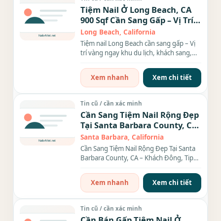
Tiệm Nail Ở Long Beach, CA
900 Sqf Cần Sang Gấp – Vị Trí
Vàng Ngay Khu Du lịch, Khách
Long Beach, California
Sang, Giá Tốt
Tiệm nail Long Beach cần sang gấp – Vị
trí vàng ngay khu du lịch, khách sang,
giá tốt Đừng bỏ...
Xem nhanh
Xem chi tiết
Tin cũ / cần xác minh
Cần Sang Tiệm Nail Rộng Đẹp
Tại Santa Barbara County, CA
– Khách Đông, Tip Cao – Thu
Santa Barbara, California
Nhập Cao
Cần Sang Tiệm Nail Rộng Đẹp Tại Santa
Barbara County, CA – Khách Đông, Tip
Cao – Thu Nhập Cao Cần...
Xem nhanh
Xem chi tiết
Tin cũ / cần xác minh
Cần Bán Gấp Tiệm Nail Ở