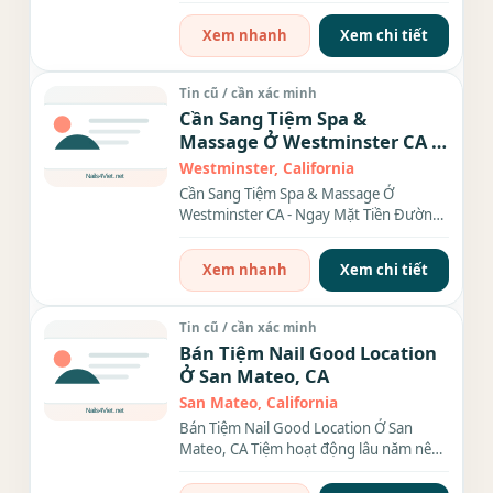
Hawaiian Gardens, CA...
Xem nhanh
Xem chi tiết
Tin cũ / cần xác minh
Cần Sang Tiệm Spa &
Massage Ở Westminster CA -
Ngay Mặt Tiền Đường
Westminster, California
Cần Sang Tiệm Spa & Massage Ở
Westminster CA - Ngay Mặt Tiền Đường
Thông tin tiệm cần sang: Vị...
Xem nhanh
Xem chi tiết
Tin cũ / cần xác minh
Bán Tiệm Nail Good Location
Ở San Mateo, CA
San Mateo, California
Bán Tiệm Nail Good Location Ở San
Mateo, CA Tiệm hoạt động lâu năm nên
đã có lượng khách ổn...