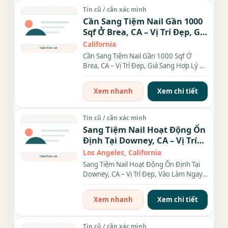
Tin cũ / cần xác minh
Cần Sang Tiệm Nail Gần 1000
Sqf Ở Brea, CA – Vị Trí Đẹp, Giá
Sang Hợp Lý
California
Cần Sang Tiệm Nail Gần 1000 Sqf Ở
Brea, CA – Vị Trí Đẹp, Giá Sang Hợp Lý Cơ
hội sang tiệm nail...
Xem nhanh
Xem chi tiết
Tin cũ / cần xác minh
Sang Tiệm Nail Hoạt Động Ổn
Định Tại Downey, CA – Vị Trí
Đẹp, Vào Làm Ngay
Los Angeles, California
Sang Tiệm Nail Hoạt Động Ổn Định Tại
Downey, CA – Vị Trí Đẹp, Vào Làm Ngay
n định tại...
Xem nhanh
Xem chi tiết
Tin cũ / cần xác minh