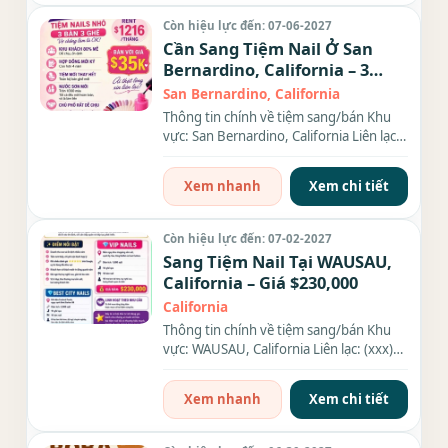
Còn hiệu lực đến: 07-06-2027
Cần Sang Tiệm Nail Ở San
Bernardino, California – 3
bàn, 3 ghế
San Bernardino, California
Thông tin chính về tiệm sang/bán Khu
vực: San Bernardino, California Liên lạc:
(xxx) xxx-xxxx Income: ,...
Xem nhanh
Xem chi tiết
Còn hiệu lực đến: 07-02-2027
Sang Tiệm Nail Tại WAUSAU,
California – Giá $230,000
California
Thông tin chính về tiệm sang/bán Khu
vực: WAUSAU, California Liên lạc: (xxx)
xxx-xxxx Giá sang/bán:...
Xem nhanh
Xem chi tiết