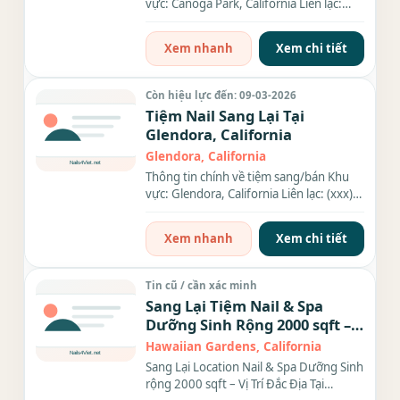
vực: Canoga Park, California Liên lạc:
(xxx) xxx-xxxx Giá sang/bán:...
Xem nhanh
Xem chi tiết
Còn hiệu lực đến: 09-03-2026
Tiệm Nail Sang Lại Tại
Glendora, California
Glendora, California
Thông tin chính về tiệm sang/bán Khu
vực: Glendora, California Liên lạc: (xxx)
xxx-xxxx Giá sang/bán:...
Xem nhanh
Xem chi tiết
Tin cũ / cần xác minh
Sang Lại Tiệm Nail & Spa
Dưỡng Sinh Rộng 2000 sqft –
Vị trí đắc Địa Tại Hawaiian
Hawaiian Gardens, California
Gardens, CA
Sang Lại Location Nail & Spa Dưỡng Sinh
rộng 2000 sqft – Vị Trí Đắc Địa Tại