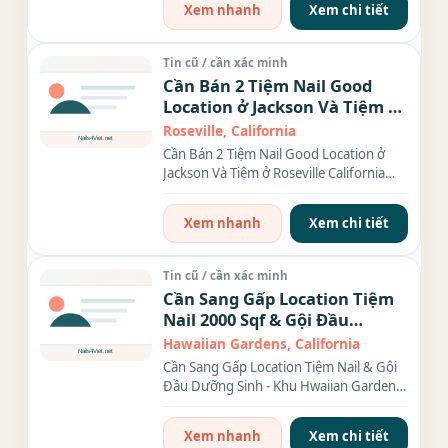
Xem nhanh
Xem chi tiết
Tin cũ / cần xác minh
Cần Bán 2 Tiệm Nail Good
Location ở Jackson Và Tiệm ở
Roseville California
Roseville, California
Cần Bán 2 Tiệm Nail Good Location ở
Jackson Và Tiệm ở Roseville California
**Tiệm Cần Bán ở thành...
Xem nhanh
Xem chi tiết
Tin cũ / cần xác minh
Cần Sang Gấp Location Tiệm
Nail 2000 Sqf & Gội Đầu
Dưỡng Sinh - Khu Hwaiian
Hawaiian Gardens, California
Gardens, CA
Cần Sang Gấp Location Tiệm Nail & Gội
Đầu Dưỡng Sinh - Khu Hwaiian Gardens,
CA Vị trí vàng ngay trung...
Xem nhanh
Xem chi tiết