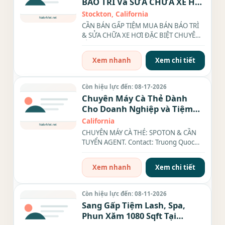
BẢO TRÌ Và SỬA CHỮA XE HƠI
ĐẶC BIỆT CHUYÊN VỀ XE
Stockton, California
HONDA ACURA LEXUS Và
CẦN BÁN GẤP TIỆM MUA BÁN BẢO TRÌ
TOYOTA
& SỬA CHỮA XE HƠI ĐẶC BIỆT CHUYÊN
VỀ XE HONDA ACURA LEXUS Và...
Xem nhanh
Xem chi tiết
Còn hiệu lực đến: 08-17-2026
Chuyên Máy Cà Thẻ Dành
Cho Doanh Nghiệp và Tiệm
Nails - Tóc- Nhà Hàng - Trà
California
Sữa Trên 50 Tiểu Bang
CHUYÊN MÁY CÀ THẺ: SPOTON & CẦN
TUYỂN AGENT. Contact: Truong Quoc
Minh (Sale Executive) Cell: (xxx) xxx-
xxxx...
Xem nhanh
Xem chi tiết
Còn hiệu lực đến: 08-11-2026
Sang Gấp Tiệm Lash, Spa,
Phun Xăm 1080 Sqft Tại