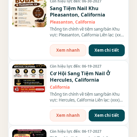
Còn hiệu lực đến: 06-30-2027
Sang Tiệm Nail Khu
Pleasanton, California
Pleasanton, California
Thông tin chính về tiệm sang/bán Khu
vực: Pleasanton, California Liên lạc: (xxx)
xxx-xxxx Diện tích:...
Xem nhanh
Xem chi tiết
Còn hiệu lực đến: 06-19-2027
Cơ Hội Sang Tiệm Nail Ở
Hercules, California
California
Thông tin chính về tiệm sang/bán Khu
vực: Hercules, California Liên lạc: (xxx)
xxx-xxxx Địa chỉ: 1581...
Xem nhanh
Xem chi tiết
Còn hiệu lực đến: 06-17-2027