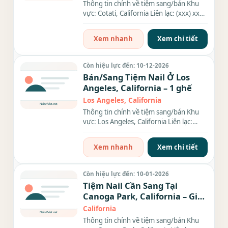
Thông tin chính về tiệm sang/bán Khu
vực: Cotati, California Liên lạc: (xxx) xxx-
xxxx Địa chỉ: 566 E...
Xem nhanh
Xem chi tiết
Còn hiệu lực đến: 10-12-2026
Bán/Sang Tiệm Nail Ở Los
Angeles, California – 1 ghế
Los Angeles, California
Thông tin chính về tiệm sang/bán Khu
vực: Los Angeles, California Liên lạc:
(xxx) xxx-xxxx Rent: 1650/...
Xem nhanh
Xem chi tiết
Còn hiệu lực đến: 10-01-2026
Tiệm Nail Cần Sang Tại
Canoga Park, California – Giá
$60,000
California
Thông tin chính về tiệm sang/bán Khu