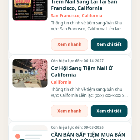
Tiệm Nail Sang Lại Tại San
Francisco, California
San Francisco, California
Thông tin chính về tiệm sang/bán Khu
vực: San Francisco, California Liên lạc:
(xxx) xxx-xxxx Thông tin chi...
Xem nhanh
Xem chi tiết
Còn hiệu lực đến: 06-14-2027
Cơ Hội Sang Tiệm Nail Ở
California
California
Thông tin chính về tiệm sang/bán Khu
vực: California Liên lạc: (xxx) xxx-xxxx Số
bàn: 10 bàn Số...
Xem nhanh
Xem chi tiết
Còn hiệu lực đến: 09-03-2026
CẦN BÁN GẤP TIỆM MUA BÁN