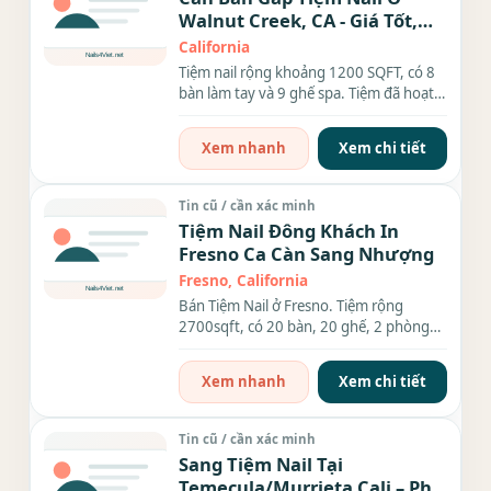
Walnut Creek, CA - Giá Tốt,
Khu Đông Khách
California
Tiệm nail rộng khoảng 1200 SQFT, có 8
bàn làm tay và 9 ghế spa. Tiệm đã hoạt
động lâu năm, có...
Xem nhanh
Xem chi tiết
Tin cũ / cần xác minh
Tiệm Nail Đông Khách In
Fresno Ca Càn Sang Nhượng
Fresno, California
Bán Tiệm Nail ở Fresno. Tiệm rộng
2700sqft, có 20 bàn, 20 ghế, 2 phòng
restroom, 2 phòng dùng wax hay...
Xem nhanh
Xem chi tiết
Tin cũ / cần xác minh
Sang Tiệm Nail Tại
Temecula/Murrieta Cali – Phù