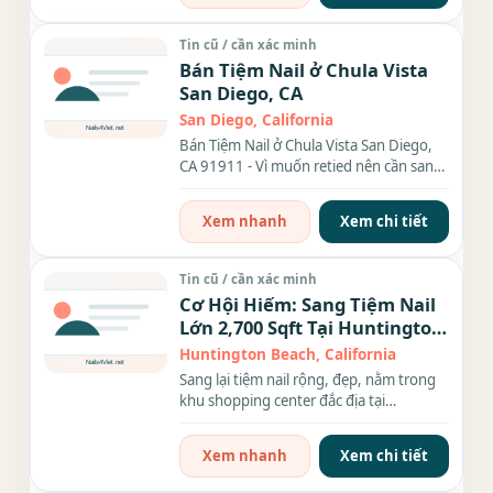
Tin cũ / cần xác minh
Bán Tiệm Nail ở Chula Vista
San Diego, CA
San Diego, California
Bán Tiệm Nail ở Chula Vista San Diego,
CA 91911 - Vì muốn retied nên cần sang
lại tiệm nail đã hoạt...
Xem nhanh
Xem chi tiết
Tin cũ / cần xác minh
Cơ Hội Hiếm: Sang Tiệm Nail
Lớn 2,700 Sqft Tại Huntington
Beach – Vị Trí Vàng, Khách
Huntington Beach, California
Đông Sẵn
Sang lại tiệm nail rộng, đẹp, nằm trong
khu shopping center đắc địa tại
Huntington Beach, thuận...
Xem nhanh
Xem chi tiết