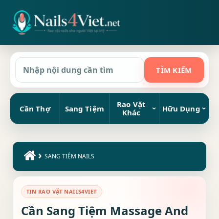
Rao Vặt
Cần Thợ
Sang Tiệm
Hữu Dụng
Khác
›
SANG TIỆM NAILS
TIN RAO VẶT NAILS4VIET
Cần Sang Tiệm Massage And