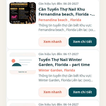
Còn hiệu lực đến: 06-20-2027
Cần Tuyển Thợ Nail Khu
Fernandina beach, Florida –
Thợ bột
Fernandina beach , Florida
Thông tin tuyển thợ cần biết Khu vực:
Fernandina beach , Florida Liên lạc: (xxx)
xxx-xxxx Nhu cầu:...
Xem nhanh
Xem chi tiết
Còn hiệu lực đến: 06-17-2027
Tuyển Thợ Nail Winter
Garden, Florida – part time
Winter Garden, Florida
Thông tin tuyển thợ cần biết Khu vực:
Winter Garden, Florida Liên lạc: (xxx)
xxx-xxxx Địa chỉ: 3125...
Xem nhanh
Xem chi tiết
Còn hiệu lực đến: 06-14-2027