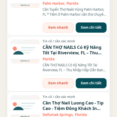
Palm Harbor, Florida
Cần Tuyển Thợ Nails Vùng Palm Harbor,
FL * Tiệm ở Palm Harbor cần thợ chuyên
nghiệp biết làm...
Xem nhanh
Xem chi tiết
Tin cũ / cần xác minh
CẦN THỢ NAILS Có Kỹ Năng
Tốt Tại Riverview, FL – Thu
Nhập Hấp Dẫn
Florida
CẦN THỢ NAILS Có Kỹ Năng Tốt Tại
Riverview, FL – Thu Nhập Hấp Dẫn Bạn
đang tìm nơi làm nail...
Xem nhanh
Xem chi tiết
Tin cũ / cần xác minh
Cần Thợ Nail Luong Cao - Tip
Cao - Tiệm Đông Khách In
Defuniak Springs, Florida.
Defuniak Springs, Florida