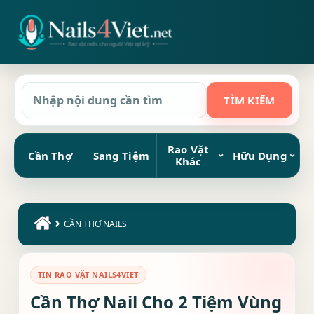
Rao Vặt
Cần Thợ
Sang Tiệm
Hữu Dụng
Khác
›
CẦN THỢ NAILS
TIN RAO VẶT NAILS4VIET
Cần Thợ Nail Cho 2 Tiệm Vùng