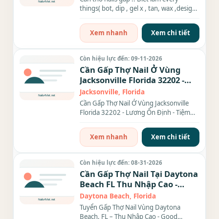
things( bot, dip , gel x , tan, wax ,design,
eye lashes.....) . Bao luong hoat an...
Xem nhanh
Xem chi tiết
Còn hiệu lực đến: 09-11-2026
Cần Gấp Thợ Nail Ở Vùng
Jacksonville Florida 32202 -
Lương Ổn Định
Jacksonville, Florida
Cần Gấp Thợ Nail Ở Vùng Jacksonville
Florida 32202 - Lương Ổn Định - Tiệm
"Bellezza Nails Spa" cần...
Xem nhanh
Xem chi tiết
Còn hiệu lực đến: 08-31-2026
Cần Gấp Thợ Nail Tại Daytona
Beach FL Thu Nhập Cao -
Good Location
Daytona Beach, Florida
Tuyển Gấp Thợ Nail Vùng Daytona
Beach, FL – Thu Nhập Cao - Good