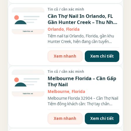
Tin cũ / cần xác minh
Cần Thợ Nail In Orlando, FL
Gần Hunter Creek – Thu Nhập
$1,000-$1,600/Week
Orlando, Florida
Tiệm nail tại Orlando, Florida, gần khu
Hunter Creek, hiện đang cần tuyển
nhiều thợ nail nam nữ....
Xem nhanh
Xem chi tiết
Tin cũ / cần xác minh
Melbourne Florida – Cần Gấp
Thợ Nail
Melbourne, Florida
Melbourne Florida 32904 – Cần Thợ Nail
Tiệm đông khách cần: Thợ tay chân
nước, bột Call...
Xem nhanh
Xem chi tiết