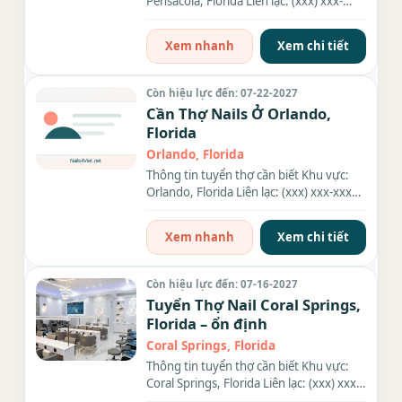
Pensacola, Florida Liên lạc: (xxx) xxx-
xxxx Địa chỉ: 350 W 9...
Xem nhanh
Xem chi tiết
Còn hiệu lực đến: 07-22-2027
Cần Thợ Nails Ở Orlando,
Florida
Orlando, Florida
Thông tin tuyển thợ cần biết Khu vực:
Orlando, Florida Liên lạc: (xxx) xxx-xxxx
Nhu cầu: Thợ làm...
Xem nhanh
Xem chi tiết
Còn hiệu lực đến: 07-16-2027
Tuyển Thợ Nail Coral Springs,
Florida – ổn định
Coral Springs, Florida
Thông tin tuyển thợ cần biết Khu vực:
Coral Springs, Florida Liên lạc: (xxx) xxx-
xxxx Nhu cầu: Thợ...