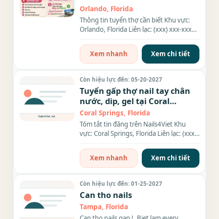
Orlando, Florida
Thông tin tuyển thợ cần biết Khu vực:
Orlando, Florida Liên lạc: (xxx) xxx-xxxx
Địa chỉ: 8125...
Xem nhanh
Xem chi tiết
Còn hiệu lực đến: 05-20-2027
Tuyển gấp thợ nail tay chân
nước, dip, gel tại Coral
Springs, Florida - vui vẻ
Coral Springs, Florida
Tóm tắt tin đăng trên Nails4Viet Khu
vực: Coral Springs, Florida Liên lạc: (xxx)
xxx-xxxx Địa chỉ: 9741...
Xem nhanh
Xem chi tiết
Còn hiệu lực đến: 01-25-2027
Can tho nails
Tampa, Florida
Can tho nails gap !. Biet lam every