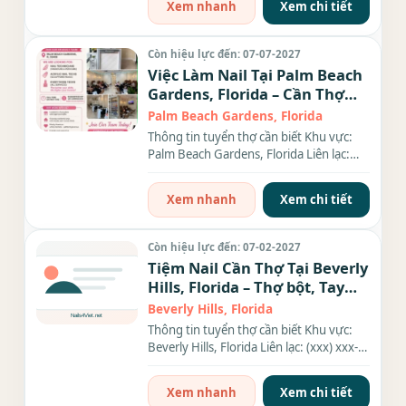
Xem nhanh
Xem chi tiết
Còn hiệu lực đến: 07-07-2027
Việc Làm Nail Tại Palm Beach
Gardens, Florida – Cần Thợ
bột, Everything
Palm Beach Gardens, Florida
Thông tin tuyển thợ cần biết Khu vực:
Palm Beach Gardens, Florida Liên lạc:
(xxx) xxx-xxxx Nhu cầu:...
Xem nhanh
Xem chi tiết
Còn hiệu lực đến: 07-02-2027
Tiệm Nail Cần Thợ Tại Beverly
Hills, Florida – Thợ bột, Tay
chân nước,...
Beverly Hills, Florida
Thông tin tuyển thợ cần biết Khu vực:
Beverly Hills, Florida Liên lạc: (xxx) xxx-
xxxx Nhu cầu: Thợ...
Xem nhanh
Xem chi tiết