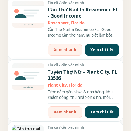
Tin cũ / cần xác minh
Cần Thợ Nail In Kissimmee FL
- Good Income
Davenport, Florida
Cần Thợ Nail In Kissimmee FL - Good
Income Cần thợ nam/nu biết làm bột,
tay chân nước waxing,...
Xem nhanh
Xem chi tiết
Tin cũ / cần xác minh
Tuyển Thợ Nữ – Plant City, FL
33566
Plant City, Florida
Tiệm nằm gần plaza & nhà hàng, khu
khách đông, thu nhập ổn định, môi
trường làm việc thoải...
Xem nhanh
Xem chi tiết
Tin cũ / cần xác minh