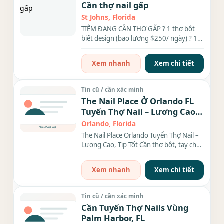
Cần thợ nail gấp
St Johns, Florida
TIỆM ĐANG CẦN THỢ GẤP ? 1 thợ bột
biết design (bao lương $250/ ngày) ? 1
thợ chân tay nước...
Xem nhanh
Xem chi tiết
Tin cũ / cần xác minh
The Nail Place Ở Orlando FL
Tuyển Thợ Nail – Lương Cao,
Tip Tốt
Orlando, Florida
The Nail Place Orlando Tuyển Thợ Nail –
Lương Cao, Tip Tốt Cần thợ bột, tay chân
nước, làm đủ...
Xem nhanh
Xem chi tiết
Tin cũ / cần xác minh
Cần Tuyển Thợ Nails Vùng
Palm Harbor, FL