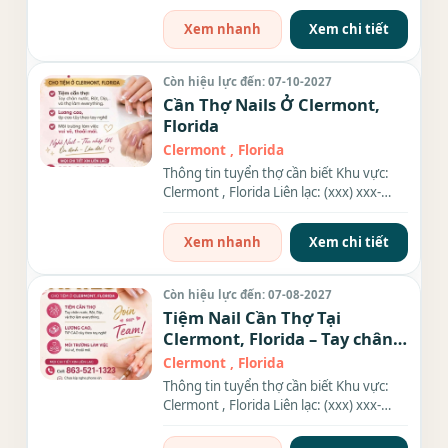
Xem nhanh
Xem chi tiết
Còn hiệu lực đến: 07-10-2027
Cần Thợ Nails Ở Clermont,
Florida
Clermont , Florida
Thông tin tuyển thợ cần biết Khu vực:
Clermont , Florida Liên lạc: (xxx) xxx-
xxxx Địa chỉ: 2307 S...
Xem nhanh
Xem chi tiết
Còn hiệu lực đến: 07-08-2027
Tiệm Nail Cần Thợ Tại
Clermont, Florida – Tay chân
nước, Dip, Everything
Clermont , Florida
Thông tin tuyển thợ cần biết Khu vực:
Clermont , Florida Liên lạc: (xxx) xxx-
xxxx Địa chỉ: 2307 S...