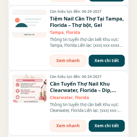
Còn hiệu lực đến: 06-29-2027
Tiệm Nail Cần Thợ Tại Tampa,
Florida – Thợ bột, Gel
Tampa, Florida
Thông tin tuyển thợ cần biết Khu vực:
Tampa, Florida Liên lạc: (xxx) xxx-xxxx
Địa chỉ: 7869 Gunn...
Xem nhanh
Xem chi tiết
Còn hiệu lực đến: 06-24-2027
Cần Tuyển Thợ Nail Khu
Clearwater, Florida – Dip,
Everything
Clearwater, Florida
Thông tin tuyển thợ cần biết Khu vực:
Clearwater, Florida Liên lạc: (xxx) xxx-
xxxx Nhu cầu: Thợ làm...
Xem nhanh
Xem chi tiết