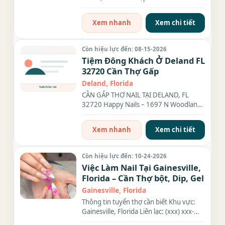
Location. Cần tuyển thợ bột, tay...
Xem nhanh
Xem chi tiết
Còn hiệu lực đến: 08-15-2026
Tiệm Đông Khách Ở Deland FL
32720 Cần Thợ Gấp
Deland, Florida
CẦN GẤP THỢ NAIL TẠI DELAND, FL
32720 Happy Nails – 1697 N Woodland
Blvd, Unit 105D, Deland, FL 32720
Tiệm...
Xem nhanh
Xem chi tiết
Còn hiệu lực đến: 10-24-2026
Việc Làm Nail Tại Gainesville,
Florida – Cần Thợ bột, Dip, Gel
Gainesville, Florida
Thông tin tuyển thợ cần biết Khu vực:
Gainesville, Florida Liên lạc: (xxx) xxx-
xxxx Địa chỉ: 2011 NW...