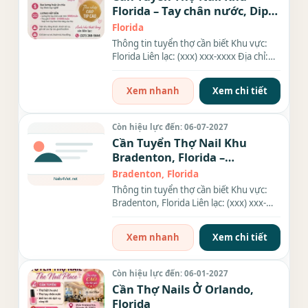
Florida – Tay chân nước, Dip,
Everything
Florida
Thông tin tuyển thợ cần biết Khu vực:
Florida Liên lạc: (xxx) xxx-xxxx Địa chỉ:
3045 Columbia Blvd...
Xem nhanh
Xem chi tiết
Còn hiệu lực đến: 06-07-2027
Cần Tuyển Thợ Nail Khu
Bradenton, Florida –
Everything
Bradenton, Florida
Thông tin tuyển thợ cần biết Khu vực:
Bradenton, Florida Liên lạc: (xxx) xxx-
xxxx Nhu cầu: Thợ làm...
Xem nhanh
Xem chi tiết
Còn hiệu lực đến: 06-01-2027
Cần Thợ Nails Ở Orlando,
Florida