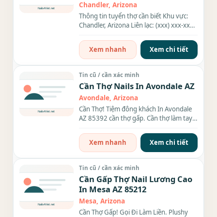
Chandler, Arizona
Thông tin tuyển thợ cần biết Khu vực:
Chandler, Arizona Liên lạc: (xxx) xxx-xxxx
Địa chỉ: 6140 West...
Xem nhanh
Xem chi tiết
Tin cũ / cần xác minh
Cần Thợ Nails In Avondale AZ
Avondale, Arizona
Cần Thợ! Tiệm đông khách In Avondale
AZ 85392 cần thợ gấp. Cần thợ làm tay
chân nước, bột,...
Xem nhanh
Xem chi tiết
Tin cũ / cần xác minh
Cần Gấp Thợ Nail Lương Cao
In Mesa AZ 85212
Mesa, Arizona
Cần Thợ Gấp! Gọi Đi Làm Liền. Plushy