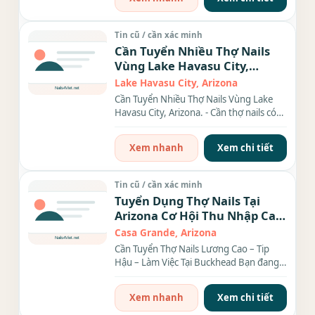
Tin cũ / cần xác minh
Cần Tuyển Nhiều Thợ Nails
Vùng Lake Havasu City,
Arizona.
Lake Havasu City, Arizona
Cần Tuyển Nhiều Thợ Nails Vùng Lake
Havasu City, Arizona. - Cần thợ nails có
bằng AZ cho tiệm Mi Mi...
Xem nhanh
Xem chi tiết
Tin cũ / cần xác minh
Tuyển Dụng Thợ Nails Tại
Arizona Cơ Hội Thu Nhập Cao
Cho Người Có Tay Nghề
Casa Grande, Arizona
Cần Tuyển Thợ Nails Lương Cao – Tip
Hậu – Làm Việc Tại Buckhead Bạn đang
tìm kiếm một công...
Xem nhanh
Xem chi tiết