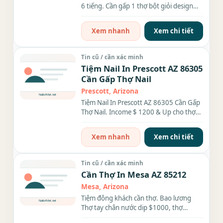
6 tiếng. Cần gấp 1 thợ bột giỏi design
làm luôn TCN....
Xem nhanh
Xem chi tiết
Tin cũ / cần xác minh
Tiệm Nail In Prescott AZ 86305
Cần Gấp Thợ Nail
Prescott, Arizona
Tiệm Nail In Prescott AZ 86305 Cần Gấp
Thợ Nail. Income $ 1200 & Up cho thợ
làm bột, làm chân tay...
Xem nhanh
Xem chi tiết
Tin cũ / cần xác minh
Cần Thợ In Mesa AZ 85212
Mesa, Arizona
Tiệm đông khách cần thợ. Bao lương
Thợ tay chân nước dip $1000, thợ
everything $1300- $1500 tuỳ...