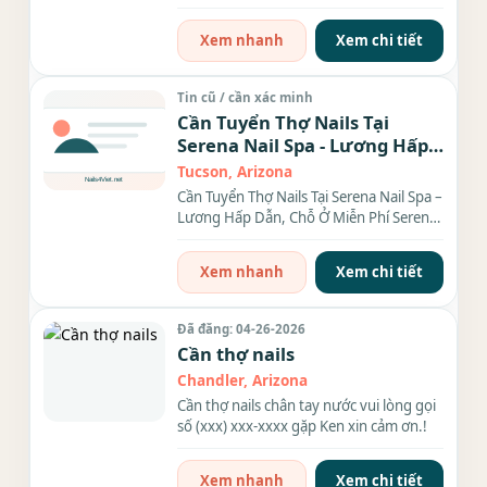
Tiệm Nails Studio...
Xem nhanh
Xem chi tiết
Tin cũ / cần xác minh
Cần Tuyển Thợ Nails Tại
Serena Nail Spa - Lương Hấp
Dẫn, Phúc Lợi Tốt
Tucson, Arizona
Cần Tuyển Thợ Nails Tại Serena Nail Spa –
Lương Hấp Dẫn, Chỗ Ở Miễn Phí Serena
Nail Spa gần...
Xem nhanh
Xem chi tiết
Đã đăng: 04-26-2026
Cần thợ nails
Chandler, Arizona
Cần thợ nails chân tay nước vui lòng gọi
số (xxx) xxx-xxxx gặp Ken xin cảm ơn.!
Xem nhanh
Xem chi tiết