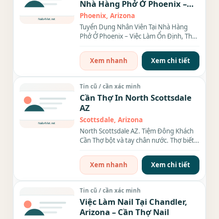
Nhà Hàng Phở Ở Phoenix –
Việc Làm Ổn Định, Thu Nhập
Phoenix, Arizona
Tốt
Tuyển Dụng Nhân Viên Tại Nhà Hàng
Phở Ở Phoenix – Việc Làm Ổn Định, Thu
Nhập Tốt Nhà hàng...
Xem nhanh
Xem chi tiết
Tin cũ / cần xác minh
Cần Thợ In North Scottsdale
AZ
Scottsdale, Arizona
North Scottsdale AZ. Tiệm Đông Khách
Cần Thợ bột và tay chân nước. Thợ biết
design càng tốt....
Xem nhanh
Xem chi tiết
Tin cũ / cần xác minh
Việc Làm Nail Tại Chandler,
Arizona – Cần Thợ Nail