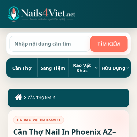
Rao Vặt
Cần Thợ
Sang Tiệm
Hữu Dụng
Khác
›
CẦN THỢ NAILS
TIN RAO VẶT NAILS4VIET
Cần Thợ Nail In Phoenix AZ–