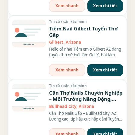
Xem nhanh
Xem chi tiết
Tin cũ / cần xác minh
Tiệm Nail Gilbert Tuyển Thợ
Gấp
Gilbert, Arizona
Hello cả nhà! Tiệm em ở Gilbert AZ đang
tuyển thợ nữ biết làm Gel-X, bột làm
everything and Tcn....
Xem nhanh
Xem chi tiết
Tin cũ / cần xác minh
Cần Thợ Nails Chuyên Nghiệp
– Môi Trường Năng Động,
Lương Cao, Tip Hậu!
Bullhead City, Arizona
Cần Thợ Nails Gấp – Bullhead City, AZ
Lương cao, tip hậu cực hấp dẫn! Tuyển
dụng thợ bột,...
Xem nhanh
Xem chi tiết