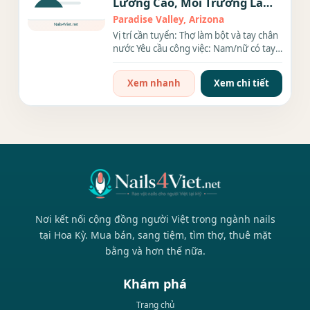
Lương Cao, Môi Trường Làm
Việc Tốt Tại 7day Nails & Spa
Paradise Valley, Arizona
Vị trí cần tuyển: Thợ làm bột và tay chân
nước Yêu cầu công việc: Nam/nữ có tay
nghề làm...
Xem nhanh
Xem chi tiết
Nơi kết nối cộng đồng người Việt trong ngành nails
tại Hoa Kỳ. Mua bán, sang tiệm, tìm thợ, thuê mặt
bằng và hơn thế nữa.
Khám phá
Trang chủ