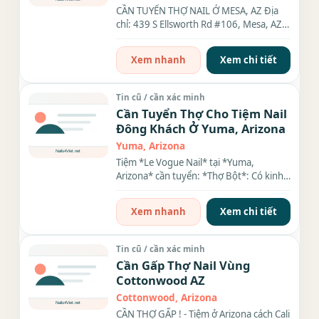
CẦN TUYỂN THỢ NAIL Ở MESA, AZ Địa
chỉ: 439 S Ellsworth Rd #106, Mesa, AZ
85208 Liên lạc: (xxx) xxx-xxxx...
Xem nhanh
Xem chi tiết
Tin cũ / cần xác minh
Cần Tuyển Thợ Cho Tiệm Nail
Đông Khách Ở Yuma, Arizona
Yuma, Arizona
Tiệm *Le Vogue Nail* tại *Yuma,
Arizona* cần tuyển: *Thợ Bột*: Có kinh
nghiệm ombre, bột màu, biết...
Xem nhanh
Xem chi tiết
Tin cũ / cần xác minh
Cần Gấp Thợ Nail Vùng
Cottonwood AZ
Cottonwood, Arizona
CẦN THỢ GẤP ! - Tiệm ở Arizona cách Cali