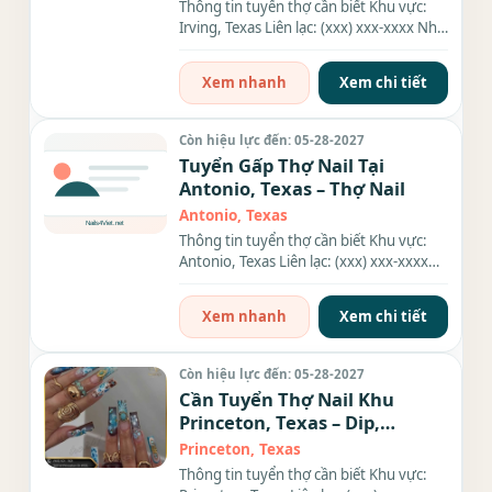
Thông tin tuyển thợ cần biết Khu vực:
Irving, Texas Liên lạc: (xxx) xxx-xxxx Nhu
cầu: Thợ làm Nails...
Xem nhanh
Xem chi tiết
Còn hiệu lực đến: 05-28-2027
Tuyển Gấp Thợ Nail Tại
Antonio, Texas – Thợ Nail
Antonio, Texas
Thông tin tuyển thợ cần biết Khu vực:
Antonio, Texas Liên lạc: (xxx) xxx-xxxx
Nhu cầu: Thợ làm Nails...
Xem nhanh
Xem chi tiết
Còn hiệu lực đến: 05-28-2027
Cần Tuyển Thợ Nail Khu
Princeton, Texas – Dip,
Everything
Princeton, Texas
Thông tin tuyển thợ cần biết Khu vực: