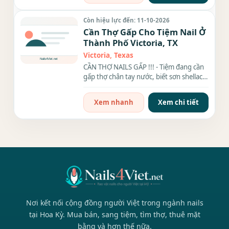
Còn hiệu lực đến: 11-10-2026
Cần Thợ Gấp Cho Tiệm Nail Ở
Thành Phố Victoria, TX
Victoria, Texas
CẦN THỢ NAILS GẤP !!! - Tiệm đang cần
gấp thợ chân tay nước, biết sơn shellac,
hay thợ mới ra...
Xem nhanh
Xem chi tiết
Nơi kết nối cộng đồng người Việt trong ngành nails
tại Hoa Kỳ. Mua bán, sang tiệm, tìm thợ, thuê mặt
bằng và hơn thế nữa.