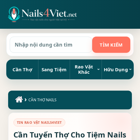
Rao Vặt
Cần Thợ
Sang Tiệm
Hữu Dụng
Khác
›
CẦN THỢ NAILS
TIN RAO VẶT NAILS4VIET
Cần Tuyển Thợ Cho Tiệm Nails