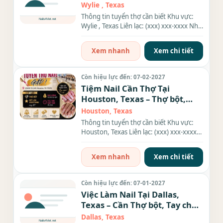
Wylie , Texas
Thông tin tuyển thợ cần biết Khu vực:
Wylie , Texas Liên lạc: (xxx) xxx-xxxx Nhu
cầu: Thợ làm Nails...
Xem nhanh
Xem chi tiết
Còn hiệu lực đến: 07-02-2027
Tiệm Nail Cần Thợ Tại
Houston, Texas – Thợ bột,
Everything
Houston, Texas
Thông tin tuyển thợ cần biết Khu vực:
Houston, Texas Liên lạc: (xxx) xxx-xxxx
Nhu cầu: Thợ làm Nails...
Xem nhanh
Xem chi tiết
Còn hiệu lực đến: 07-01-2027
Việc Làm Nail Tại Dallas,
Texas – Cần Thợ bột, Tay chân
nước, Dip
Dallas, Texas