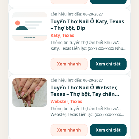
Còn hiệu lực đến: 06-20-2027
Tuyển Thợ Nail Ở Katy, Texas
– Thợ bột, Dip
Katy, Texas
Thông tin tuyển thợ cần biết Khu vực:
Katy, Texas Liên lạc: (xxx) xxx-xxxx Nhu
cầu: Thợ làm Nails...
Xem nhanh
Xem chi tiết
Còn hiệu lực đến: 06-20-2027
Tuyển Thợ Nail Ở Webster,
Texas – Thợ bột, Tay chân
nước, Gel
Webster, Texas
Thông tin tuyển thợ cần biết Khu vực:
Webster, Texas Liên lạc: (xxx) xxx-xxxx
Địa chỉ: 1507 West Bay...
Xem nhanh
Xem chi tiết