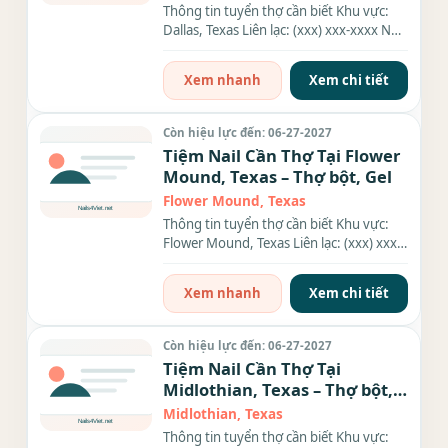
Thông tin tuyển thợ cần biết Khu vực:
Dallas, Texas Liên lạc: (xxx) xxx-xxxx Nhu
cầu: Thợ biết làm...
Xem nhanh
Xem chi tiết
Còn hiệu lực đến: 06-27-2027
Tiệm Nail Cần Thợ Tại Flower
Mound, Texas – Thợ bột, Gel
Flower Mound, Texas
Thông tin tuyển thợ cần biết Khu vực:
Flower Mound, Texas Liên lạc: (xxx) xxx-
xxxx Nhu cầu: Thợ làm...
Xem nhanh
Xem chi tiết
Còn hiệu lực đến: 06-27-2027
Tiệm Nail Cần Thợ Tại
Midlothian, Texas – Thợ bột,
Gel
Midlothian, Texas
Thông tin tuyển thợ cần biết Khu vực: