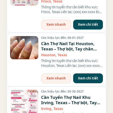
Gel
Frisco, Texas
Thông tin tuyển thợ cần biết Khu vực:
Frisco, Texas Liên lạc: (xxx) xxx-xxxx Địa
chỉ: 5199 Panther...
Xem nhanh
Xem chi tiết
Còn hiệu lực đến: 06-01-2027
Cần Thợ Nail Tại Houston,
Texas – Thợ bột, Tay chân
nước, Gel
Houston, Texas
Thông tin tuyển thợ cần biết Khu vực:
Houston, Texas Liên lạc: (xxx) xxx-xxxx
Địa chỉ: 8571...
Xem nhanh
Xem chi tiết
Còn hiệu lực đến: 05-30-2027
Cần Tuyển Thợ Nail Khu
Irving, Texas – Thợ bột, Tay
chân nước, Dip
Irving, Texas