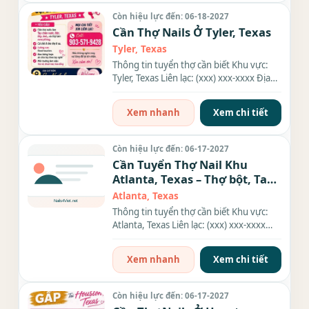
Còn hiệu lực đến: 06-18-2027
Cần Thợ Nails Ở Tyler, Texas
Tyler, Texas
Thông tin tuyển thợ cần biết Khu vực:
Tyler, Texas Liên lạc: (xxx) xxx-xxxx Địa
chỉ: 6100 S Broadway...
Xem nhanh
Xem chi tiết
Còn hiệu lực đến: 06-17-2027
Cần Tuyển Thợ Nail Khu
Atlanta, Texas – Thợ bột, Tay
chân nước, Everything
Atlanta, Texas
Thông tin tuyển thợ cần biết Khu vực:
Atlanta, Texas Liên lạc: (xxx) xxx-xxxx
Nhu cầu: Thợ làm Nails...
Xem nhanh
Xem chi tiết
Còn hiệu lực đến: 06-17-2027