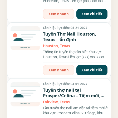
Princeton, Texas Liên lạc: (xxx) xxx-xxxx
Địa chỉ: 1501 W...
Xem nhanh
Xem chi tiết
Còn hiệu lực đến: 05-21-2027
Tuyển Thợ Nail Houston,
Texas – ổn định
Houston, Texas
Thông tin tuyển thợ cần biết Khu vực:
Houston, Texas Liên lạc: (xxx) xxx-xxxx
Địa chỉ: 4530 Dacoma...
Xem nhanh
Xem chi tiết
Còn hiệu lực đến: 04-01-2027
Tuyển thợ nail tại
Prosper/Celina – Tiệm mới,
khách đông, thu nhập cao
Fairview, Texas
Cần tuyển thợ nail làm việc tại tiệm mới ở
khu vực Prosper/Celina. Vị trí đẹp, khu