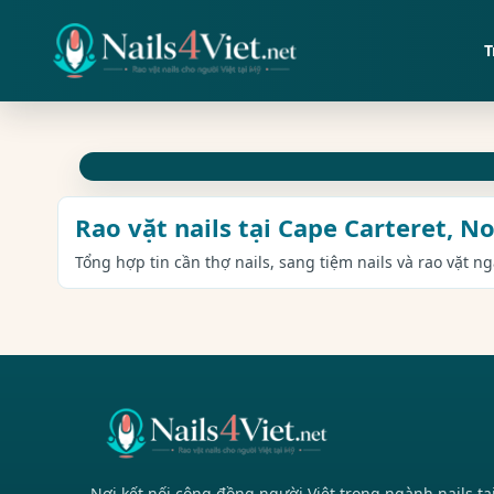
T
Rao vặt nails tại Cape Carteret, N
Tổng hợp tin cần thợ nails, sang tiệm nails và rao vặt n
Nơi kết nối cộng đồng người Việt trong ngành nails tạ