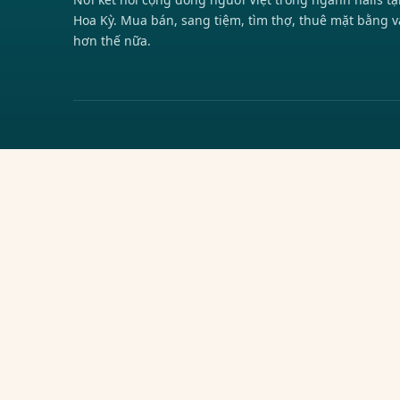
Hoa Kỳ. Mua bán, sang tiệm, tìm thợ, thuê mặt bằng v
hơn thế nữa.