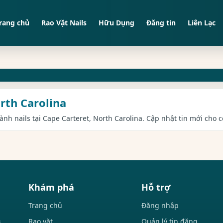
rang chủ
Rao Vặt Nails
Hữu Dụng
Đăng tin
Liên Lạc
orth Carolina
gành nails tại Cape Carteret, North Carolina. Cập nhật tin mới cho 
Khám phá
Hỗ trợ
Trang chủ
Đăng nhập
Rao vặt
Quản lý tin đăng
i