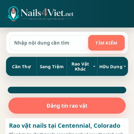
Rao Vặt
Cần Thợ
Sang Tiệm
Hữu Dụng
Khác
Đăng tin rao vặt
Rao vặt nails tại Centennial, Colorado