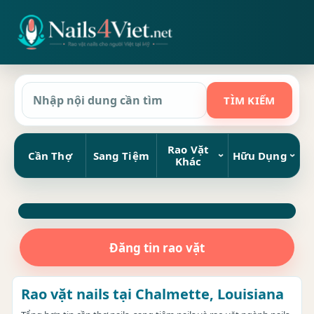
Rao Vặt
Cần Thợ
Sang Tiệm
Hữu Dụng
Khác
Đăng tin rao vặt
Rao vặt nails tại Chalmette, Louisiana