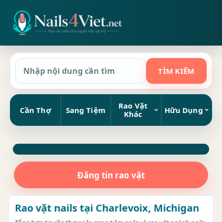
Rao Vặt
Cần Thợ
Sang Tiệm
Hữu Dụng
Khác
Đăng tin rao vặt
Rao vặt nails tại Charlevoix, Michigan