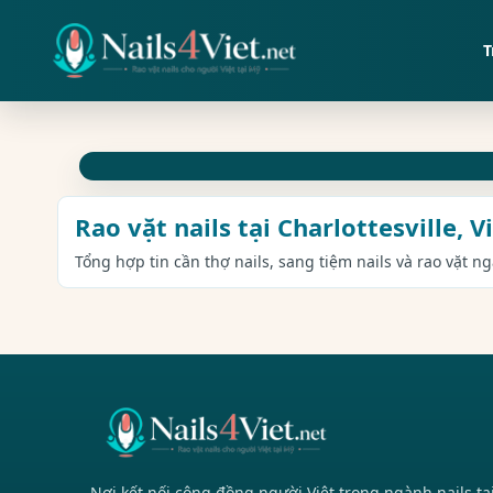
T
Rao vặt nails tại Charlottesville, V
Tổng hợp tin cần thợ nails, sang tiệm nails và rao vặt ng
Nơi kết nối cộng đồng người Việt trong ngành nails tạ