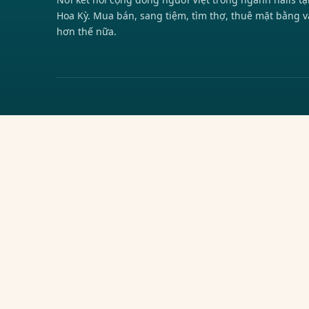
Hoa Kỳ. Mua bán, sang tiệm, tìm thợ, thuê mặt bằng v
hơn thế nữa.