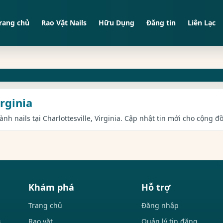
rang chủ
Rao Vặt Nails
Hữu Dụng
Đăng tin
Liên Lạc
irginia
ành nails tại Charlottesville, Virginia. Cập nhật tin mới cho cộng đ
Khám phá
Hỗ trợ
Trang chủ
Đăng nhập
Rao vặt
Quản lý tin đăng
i