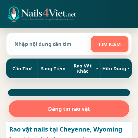
Rao Vặt
Cần Thợ
Sang Tiệm
Hữu Dụng
Khác
Đăng tin rao vặt
Rao vặt nails tại Cheyenne, Wyoming