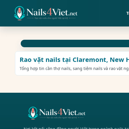
T
Rao vặt nails tại Claremont, New
Tổng hợp tin cần thợ nails, sang tiệm nails và rao vặt 
Nơi kết nối cộng đồng người Việt trong ngành nails tạ