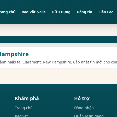
rang chủ
Rao Vặt Nails
Hữu Dụng
Đăng tin
Liên Lạc
 Hampshire
ngành nails tại Claremont, New Hampshire. Cập nhật tin mới cho cộn
Khám phá
Hỗ trợ
Trang chủ
Đăng nhập
Rao vặt
Quản lý tin đăng
i