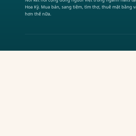
Hoa Kỳ. Mua bán, sang tiệm, tìm thợ, thuê mặt bằng v
hơn thế nữa.