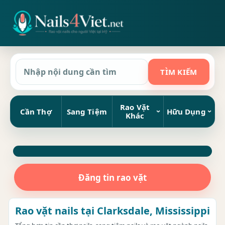
Rao Vặt
Cần Thợ
Sang Tiệm
Hữu Dụng
Khác
Đăng tin rao vặt
Rao vặt nails tại Clarksdale, Mississippi