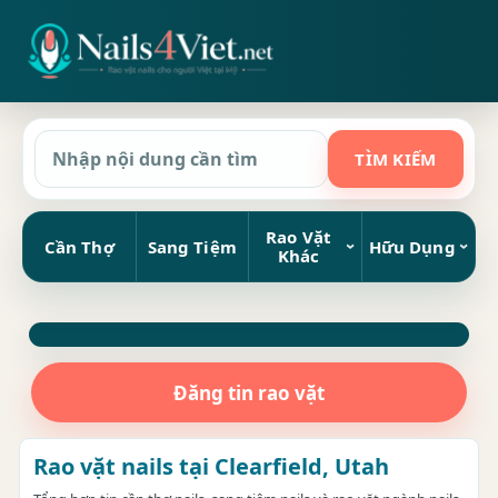
Rao Vặt
Cần Thợ
Sang Tiệm
Hữu Dụng
Khác
Đăng tin rao vặt
Rao vặt nails tại Clearfield, Utah