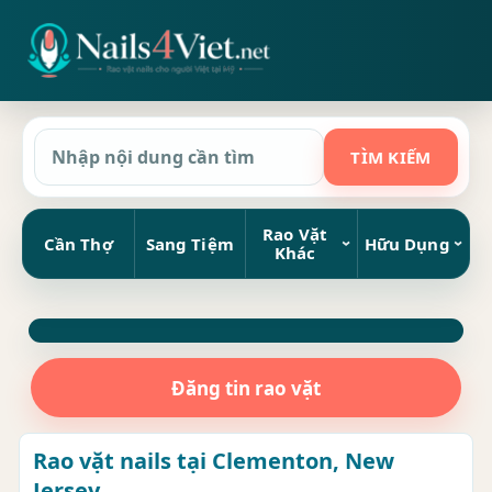
Rao Vặt
Cần Thợ
Sang Tiệm
Hữu Dụng
Khác
Đăng tin rao vặt
Rao vặt nails tại Clementon, New
Jersey