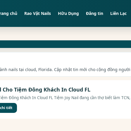
rang chủ
Rao Vặt Nails
Hữu Dụng
Đăng tin
Liên Lạc
ành nails tại cloud, Florida. Cập nhật tin mới cho cộng đồng người 
l Cho Tiệm Đông Khách In Cloud FL
iệm Đông Khách In Cloud FL Tiệm Joy Nail đang cần thợ biết làm TCN, 
hi tiết