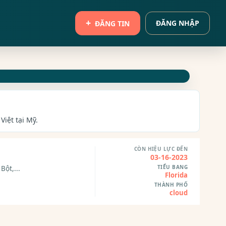
ĐĂNG NHẬP
ĐĂNG TIN
Việt tại Mỹ.
CÒN HIỆU LỰC ĐẾN
03-16-2023
TIỂU BANG
Bột,...
Florida
THÀNH PHỐ
cloud